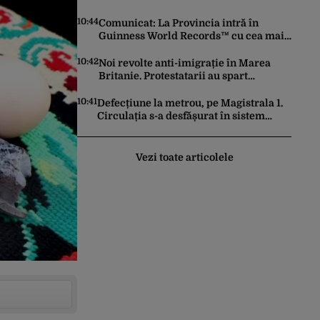
10:44
Comunicat: La Provincia intră în
Guinness World Records™ cu cea mai
mare porție de aripioare de pui servită
la un eveniment
10:42
Noi revolte anti-imigrație în Marea
Britanie. Protestatarii au spart
geamuri și au atacat locuințe
10:41
Defecțiune la metrou, pe Magistrala 1.
Circulația s-a desfășurat în sistem
pendulă
Vezi toate articolele