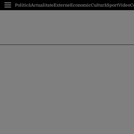
Politică
Actualitate
Externe
Economic
Cultură
Sport
Video
C