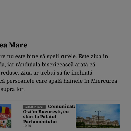
rea Mare
re nu este bine să speli rufele. Este ziua în
da, iar rânduiala bisericească arată că
 reduse. Ziua ar trebui să fie închiată
 că persoanele care spală hainele în Miercurea
supra lor.
Comunicat:
COMUNICAT
O zi în București, cu
start la Palatul
Parlamentului
10:49