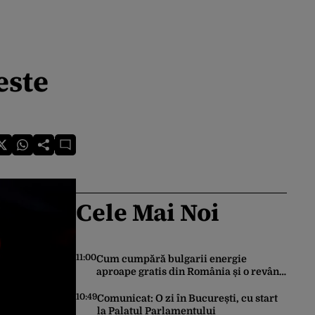
este
Cele Mai Noi
11:00
Cum cumpără bulgarii energie
aproape gratis din România și o revând
la prețuri de zeci de ori mai mari. Cine
sunt noii „băieți deștepți” din energie
10:49
Comunicat: O zi în București, cu start
de la sud de Dunăre
la Palatul Parlamentului