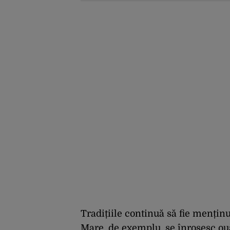
zeci de ori mai mari.
Cine sunt noii „băieți
deștepți” din energie
de la sud de Dunăre
Tradițiile continuă să fie menținu
Mare, de exemplu, se înroșesc ouă