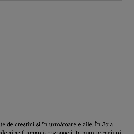
te de creștini și în următoarele zile. În Joia
le și se frământă cozonacii. În aumite regiuni