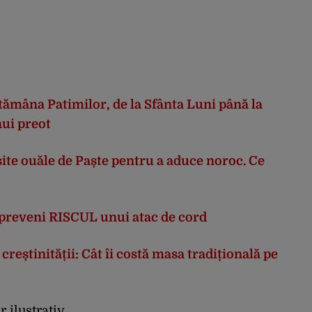
ptămâna Patimilor, de la Sfânta Luni până la
ui preot
site ouăle de Paște pentru a aduce noroc. Ce
 preveni RISCUL unui atac de cord
reștinității: Cât îi costă masa tradițională pe
r ilustrativ