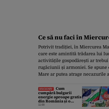
Ce să nu faci în Miercu
Potrivit tradiției, în Miercurea Ma
care este amintită trădarea lui Iu
activitățile gospodărești ar trebui
rugăciunii și armoniei. Se spune
Mare ar putea atrage necazurile a
Cum
EXCLUSIV
cumpără bulgarii
energie aproape gratis
din România și o
revând la prețuri de
11:00