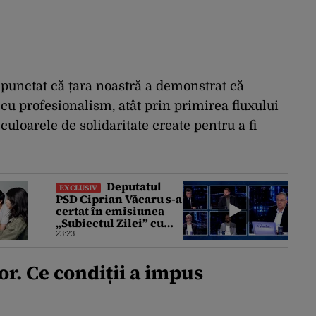
 punctat că țara noastră a demonstrat că
cu profesionalism, atât prin primirea fluxului
 culoarele de solidaritate create pentru a fi
Deputatul
EXCLUSIV
PSD Ciprian Văcaru s-a
certat în emisiunea
„Subiectul Zilei” cu
deputatul USR Cezar
23:23
Drăgoescu, deficitul
fiind motivul
r. Ce condiții a impus
scandalului