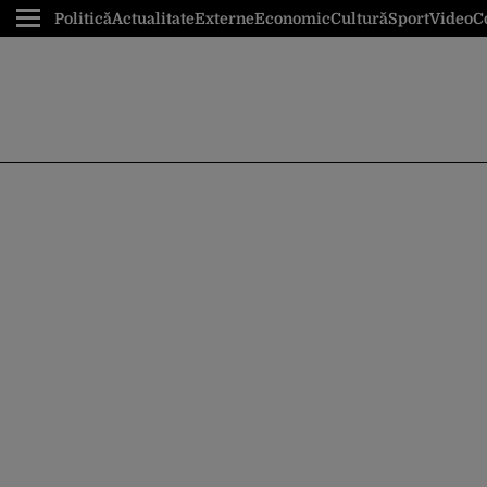
Politică
Actualitate
Externe
Economic
Cultură
Sport
Video
C