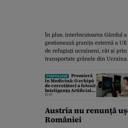
În plus, interlocutoarea Gândul a
gestionează granița externă a UE 
de refugiați ucraineni, cât și prin
transportate grânele din Ucraina.
Premieră
TEHNOLOGIE
în Medicină: O echipă
de cercetători a folosit
Inteligența Artificială
pentru a crea primele
23:47
virusuri sintetice la
tratarea de E.coli
Austria nu renunță ușo
României