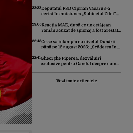
Artificială pentru a crea primele
virusuri sintetice la tratarea de E.coli
23:23
Deputatul PSD Ciprian Văcaru s-a
certat în emisiunea „Subiectul Zilei”
cu deputatul USR Cezar Drăgoescu,
deficitul fiind motivul scandalului
23:05
Reacția MAE, după ce un cetăţean
român acuzat de spionaj a fost arestat
în Germania. Complotase cu un
ucrainean ca să asasineze un
22:43
Ce se va întâmpla cu nivelul Dunării
producător de drone
până pe 12 august 2026: „Scăderea în 7
zile este de 10 centimetri”
22:41
Gheorghe Piperea, dezvăluiri
exclusive pentru Gândul despre cum
Ursula von der Leyen, Emmanuel
Macron și Zelenski plănuiesc pe Signal
să îl pună „la respect” pe Trump
Vezi toate articolele