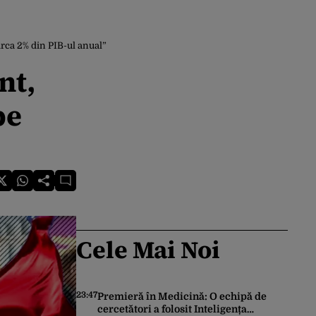
rca 2% din PIB-ul anual”
nt,
be
Cele Mai Noi
23:47
Premieră în Medicină: O echipă de
cercetători a folosit Inteligența