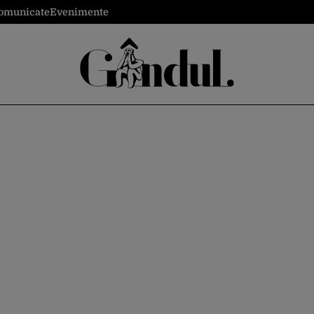
omunicate
Evenimente