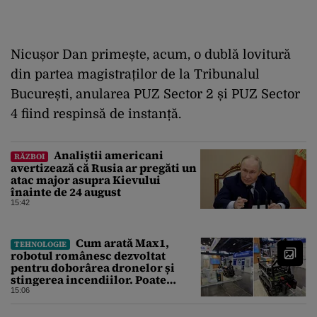
Nicușor Dan primește, acum, o dublă lovitură
din partea magistraților de la Tribunalul
București, anularea PUZ Sector 2 și PUZ Sector
4 fiind respinsă de instanță.
Analiștii americani
RĂZBOI
avertizează că Rusia ar pregăti un
atac major asupra Kievului
înainte de 24 august
15:42
Cum arată Max1,
TEHNOLOGIE
robotul românesc dezvoltat
pentru doborârea dronelor și
stingerea incendiilor. Poate
transporta încărcături de până la
15:06
850 kg