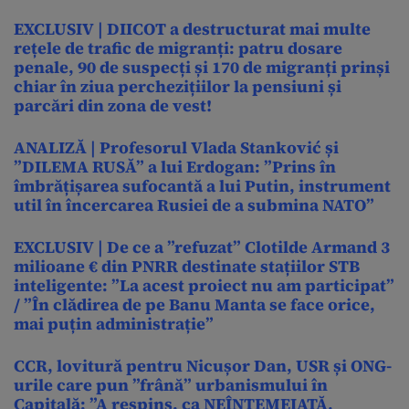
EXCLUSIV | DIICOT a destructurat mai multe
rețele de trafic de migranți: patru dosare
penale, 90 de suspecți și 170 de migranți prinși
chiar în ziua perchezițiilor la pensiuni și
parcări din zona de vest!
ANALIZĂ | Profesorul Vlada Stanković și
”DILEMA RUSĂ” a lui Erdogan: ”Prins în
îmbrățișarea sufocantă a lui Putin, instrument
util în încercarea Rusiei de a submina NATO”
EXCLUSIV | De ce a ”refuzat” Clotilde Armand 3
milioane € din PNRR destinate stațiilor STB
inteligente: ”La acest proiect nu am participat”
/ ”În clădirea de pe Banu Manta se face orice,
mai puțin administrație”
CCR, lovitură pentru Nicușor Dan, USR și ONG-
urile care pun ”frână” urbanismului în
Capitală: ”A respins, ca NEÎNTEMEIATĂ,