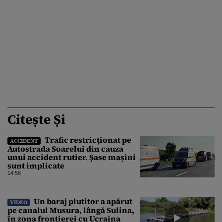
Citește Și
Trafic restricţionat pe
ACCIDENT
Autostrada Soarelui din cauza
unui accident rutier. Șase mașini
sunt implicate
14:58
Un baraj plutitor a apărut
VIDEO
pe canalul Musura, lângă Sulina,
în zona frontierei cu Ucraina