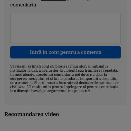
comentariu.
Intră în cont pentru a comenta
Vă rugăm să țineți cont că folosirea injuriilor, a limbajului
instigator la ură, a apelurilor la violență sau trimiterea repetată,
în mod abuziv, a aceluiași comentariu pot duce nu doar la
ștergerea mesajului, ci și la suspendarea temporară a dreptului
de a comenta. Site-ul nostru încurajează dezbaterile aprinse, dar
civilizate. Vă mulțumim pentru înțelegere și pentru contribuția
la o discuție bazată pe argumente, nu pe atacuri.
Recomandarea video