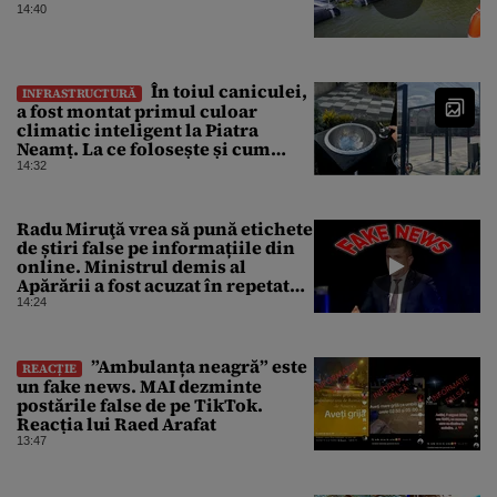
14:40
În toiul caniculei,
INFRASTRUCTURĂ
a fost montat primul culoar
climatic inteligent la Piatra
Neamț. La ce folosește și cum
arată
14:32
Radu Miruţă vrea să pună etichete
de știri false pe informațiile din
online. Ministrul demis al
Apărării a fost acuzat în repetate
rânduri că răspândeşte el însuși
14:24
dezinformări. Gândul trece în
revistă derapajele oficialului
”Ambulanța neagră” este
REACȚIE
un fake news. MAI dezminte
postările false de pe TikTok.
Reacția lui Raed Arafat
13:47