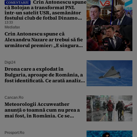
Crin Antonescu spune
COMENTARIU
că Bolojan a transformat PNL
într-un satelit USR, asemănător
fostului club de fotbal Dinamo
Victoria, care a aparținut Miliției
13:33
Mediafax
Crin Antonescu spune că
Alexandru Nazare ar trebui să fie
următorul premier: „E singura
soluție”
Digi24
Drona care a explodat în
Bulgaria, aproape de România, a
fost identificată. Ce arată analiza
preliminară a epavei
Cancan.ro
Meteorologii Accuweather
anunță o toamnă cum nu prea a
mai fost, în România. Ce se
întâmplă în septembrie,
octombrie și noiembrie 2026, în
București. Pe ce dată ninge
Prosport.ro