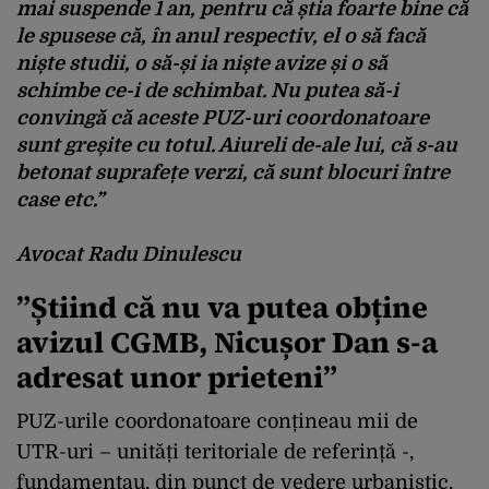
mai suspende 1 an, pentru că știa foarte bine că
le spusese că, în anul respectiv, el o să facă
niște studii, o să-și ia niște avize și o să
schimbe ce-i de schimbat. Nu putea să-i
convingă că aceste PUZ-uri coordonatoare
sunt greșite cu totul. Aiureli de-ale lui, că s-au
betonat suprafețe verzi, că sunt blocuri între
case etc.”
Avocat Radu Dinulescu
”Știind că nu va putea obține
avizul CGMB, Nicușor Dan s-a
adresat unor prieteni”
PUZ-urile coordonatoare conțineau mii de
UTR-uri – unități teritoriale de referință -,
fundamentau, din punct de vedere urbanistic,