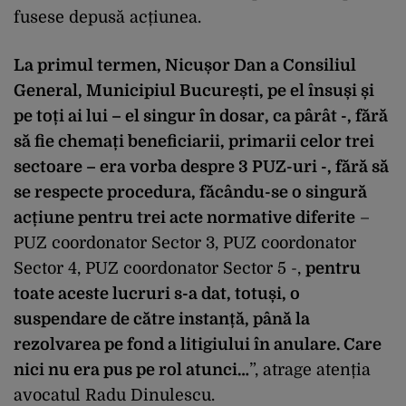
fusese depusă acțiunea.
La primul termen, Nicușor Dan a Consiliul
General, Municipiul București, pe el însuși și
pe toți ai lui – el singur în dosar, ca pârât -, fără
să fie chemați beneficiarii, primarii celor trei
sectoare – era vorba despre 3 PUZ-uri -, fără să
se respecte procedura, făcându-se o singură
acțiune pentru trei acte normative diferite
–
PUZ coordonator Sector 3, PUZ coordonator
Sector 4, PUZ coordonator Sector 5 -,
pentru
toate aceste lucruri s-a dat, totuși, o
suspendare de către instanță, până la
rezolvarea pe fond a litigiului în anulare. Care
nici nu era pus pe rol atunci…
”, atrage atenția
avocatul Radu Dinulescu.