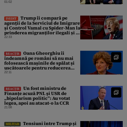
rachete”
01:02
Trump îi compară pe
INEDIT
agenții de la Serviciul de Imigrare
și Control Vamal cu Spider-Man la
prinderea migranților ilegali și a
infractorilor
22:33
Oana Gheorghiu îi
REACȚIE
îndeamnă pe români să nu mai
folosească mașinile de spălat și
uscătoarele pentru reducerea
consumului de energie
22:11
Un fost ministru de
REACȚIE
Finanțe acuză PNL și USR de
„bipolarism politic”: Au votat
legea, apoi au atacat-o la CCR
21:08
Tensiuni între Trump și
MILITAR