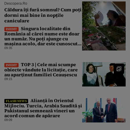
Descopera.ro
Căldura îți fură somnul? Cum poți
dormi mai bine în nopțile
caniculare
Singura localitate din
INEDIT
România al cărei nume este doar
un număr. Nu poți ajunge cu
mașina acolo, dar este cunoscută
în lumea întreagă
09:35
TOP 3 | Cele mai scumpe
INEDIT
obiecte vândute la licitație, care
au aparținut familiei Ceaușescu
09:15
Alianță în Orientul
FLASH NEWS
Mijlociu. Turcia, Arabia Saudită și
Pakistanul semnează vineri un
acord comun de apărare
09:09