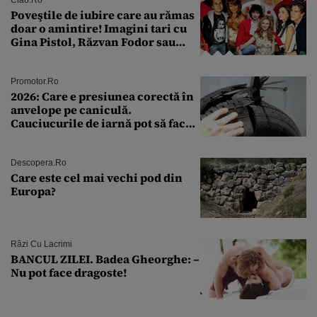
Ciao.ro
Poveştile de iubire care au rămas
doar o amintire! Imagini tari cu
Gina Pistol, Răzvan Fodor sau
Andra Măruţă şi foştii parteneri
Promotor.ro
2026: Care e presiunea corectă în
anvelope pe caniculă.
Cauciucurile de iarnă pot să facă
explozie la peste 40°C?
Descopera.ro
Care este cel mai vechi pod din
Europa?
Râzi Cu Lacrimi
BANCUL ZILEI. Badea Gheorghe: –
Nu pot face dragoste!