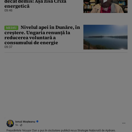
decât demis: Așa zisa Criză
energetică
09:46
Nivelul apei în Dunăre, în
MEDIU
creștere. Ungaria renunță la
reducerea voluntară a
consumului de energie
09:37