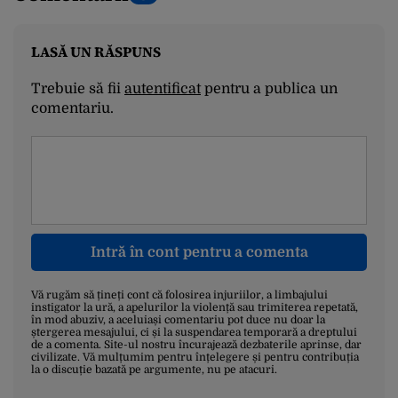
LASĂ UN RĂSPUNS
Trebuie să fii
autentificat
pentru a publica un
comentariu.
Intră în cont pentru a comenta
Vă rugăm să țineți cont că folosirea injuriilor, a limbajului
instigator la ură, a apelurilor la violență sau trimiterea repetată,
în mod abuziv, a aceluiași comentariu pot duce nu doar la
ștergerea mesajului, ci și la suspendarea temporară a dreptului
de a comenta. Site-ul nostru încurajează dezbaterile aprinse, dar
civilizate. Vă mulțumim pentru înțelegere și pentru contribuția
la o discuție bazată pe argumente, nu pe atacuri.