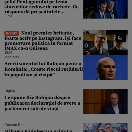
șeful Pentagonului pe tema
stocurilor reduse de rachete. Ce
răspuns dă președintele
american
21:01
Noul premier britanic,
INEDIT
foarte activ pe Instagram, își face
promovare politică în format
IMAX ca-n Odiseea
18:57
Mediafax
Avertismentul lui Bolojan pentru
România: „Crește riscul recăderii
în populism și risipă”
Digi24
Ce spune Ilie Bolojan despre
publicarea declarației de avere a
partenerei sale de viață
Cancan.ro
Mihaela Rădulescu a primit o