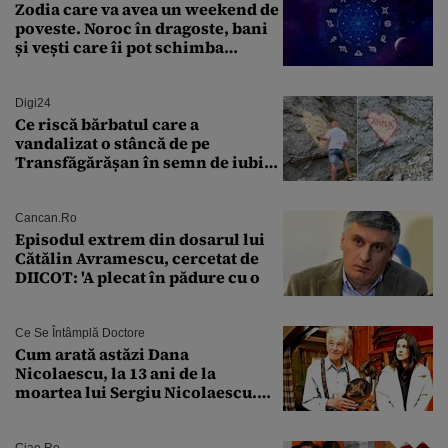
Zodia care va avea un weekend de
poveste. Noroc în dragoste, bani
și vești care îi pot schimba
viitorul
Digi24
Ce riscă bărbatul care a
vandalizat o stâncă de pe
Transfăgărășan în semn de iubire
față de „Anna”
Cancan.ro
Episodul extrem din dosarul lui
Cătălin Avramescu, cercetat de
DIICOT: 'A plecat în pădure cu o
Ce Se Întâmplă Doctore
Cum arată astăzi Dana
Nicolaescu, la 13 ani de la
moartea lui Sergiu Nicolaescu.
Transformarea care i-a surprins
pe toți