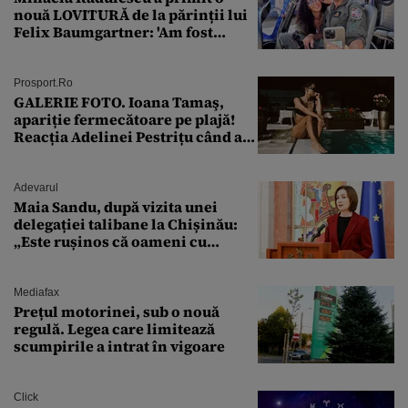
nouă LOVITURĂ de la părinții lui
Felix Baumgartner: 'Am fost
ȘTEARSĂ complet din
Prosport.ro
GALERIE FOTO. Ioana Tamaş,
apariție fermecătoare pe plajă!
Reacția Adelinei Pestrițu când a
văzut-o
Adevarul
Maia Sandu, după vizita unei
delegației talibane la Chișinău:
„Este rușinos că oameni cu
funcții înalte nu se
documentează”
Mediafax
Prețul motorinei, sub o nouă
regulă. Legea care limitează
scumpirile a intrat în vigoare
Click