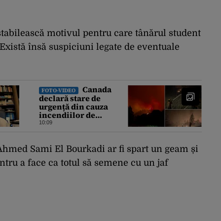
 stabilească motivul pentru care tânărul student
i. Există însă suspiciuni legate de eventuale
Canada
FOTO-VIDEO
declară stare de
urgență din cauza
incendiilor de
vegetație. Peste 20.000
10:09
de oameni au fost
evacuați
 Ahmed Sami El Bourkadi ar fi spart un geam și
ntru a face ca totul să semene cu un jaf