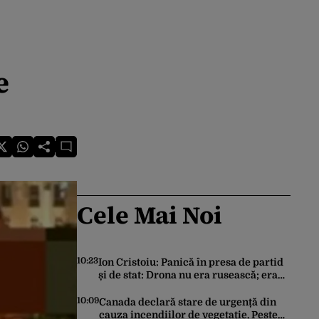
e
Cele Mai Noi
10:23
Ion Cristoiu: Panică în presa de partid
și de stat: Drona nu era rusească; era
ucraineană!
10:09
Canada declară stare de urgență din
cauza incendiilor de vegetație. Peste