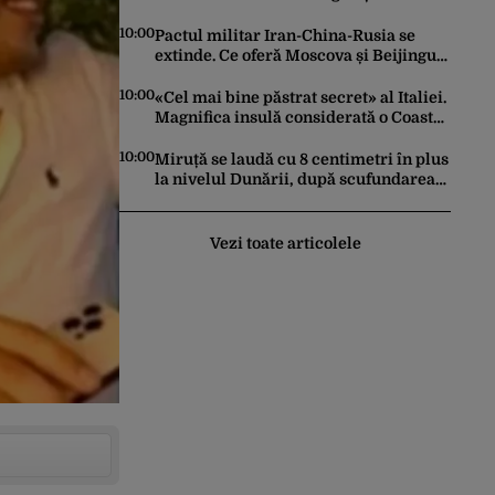
20.000 de oameni au fost evacuați
10:00
Pactul militar Iran-China-Rusia se
extinde. Ce oferă Moscova și Beijingul
și care ar putea fi marea miză a
„jocului”
10:00
«Cel mai bine păstrat secret» al Italiei.
Magnifica insulă considerată o Coasta
Amalfi mai ieftină
10:00
Miruță se laudă cu 8 centimetri în plus
la nivelul Dunării, după scufundarea
barjelor. Creșterea realā este de doar 4
centimetri
Vezi toate articolele