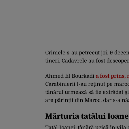
Crimele s-au petrecut joi, 9 dece
tineri. Cadavrele au fost descope
Ahmed El Bourkadi
a fost prins,
Carabinierii l-au reţinut pe maroc
tânărul urmează să fie extrădat 
are părinții din Maroc, dar s-a n
Mărturia tatălui Ioanei
Tatăl Ioanei, tânără ucisă în vila 