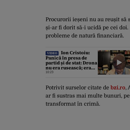
Procurorii ieșeni nu au reușit să
și-ar fi dorit să-i ucidă pe cei do
probleme de natură financiară.
Ion Cristoiu:
VIDEO
Panică în presa de
partid și de stat: Drona
nu era rusească; era
ucraineană!
10:23
Potrivit surselor citate de
bzi.ro
,
ar fi sustras mai multe bunuri, pe
transformat în crimă.