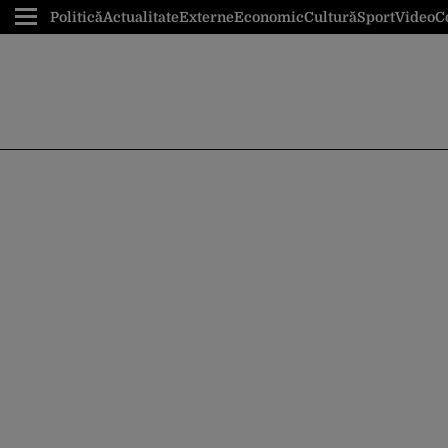
Politică
Actualitate
Externe
Economic
Cultură
Sport
Video
C