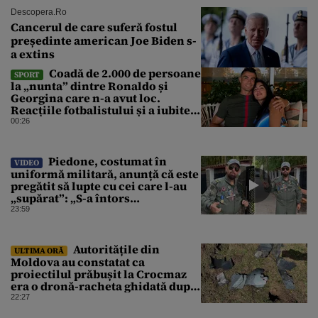
Descopera.ro
Cancerul de care suferă fostul
președinte american Joe Biden s-
a extins
Coadă de 2.000 de persoane
SPORT
la „nunta” dintre Ronaldo și
Georgina care n-a avut loc.
Reacțiile fotbalistului și a iubitei
sale pe social media
00:26
Piedone, costumat în
VIDEO
uniformă militară, anunță că este
pregătit să lupte cu cei care l-au
„supărat”: „S-a întors
boomerangul”
23:59
Autoritățile din
ULTIMA ORĂ
Moldova au constatat ca
proiectilul prăbușit la Crocmaz
era o dronă-racheta ghidată după
finalizarea primei investigații
22:27