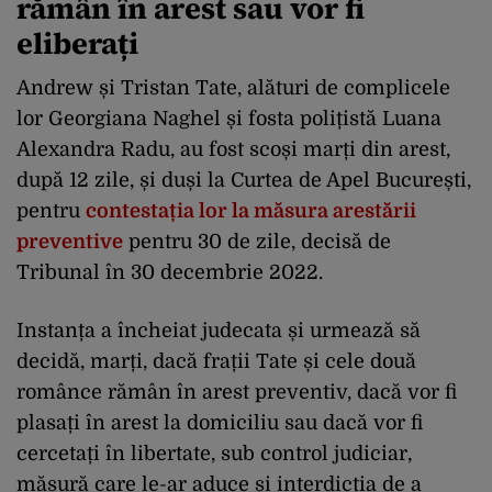
rămân în arest sau vor fi
eliberați
Andrew și Tristan Tate, alături de complicele
lor Georgiana Naghel și fosta polițistă Luana
Alexandra Radu, au fost scoși marți din arest,
după 12 zile, și duși la Curtea de Apel București,
pentru
contestația lor la măsura arestării
preventive
pentru 30 de zile, decisă de
Tribunal în 30 decembrie 2022.
Instanța a încheiat judecata și urmează să
decidă, marți, dacă frații Tate și cele două
românce rămân în arest preventiv, dacă vor fi
plasați în arest la domiciliu sau dacă vor fi
cercetați în libertate, sub control judiciar,
măsură care le-ar aduce și interdicția de a