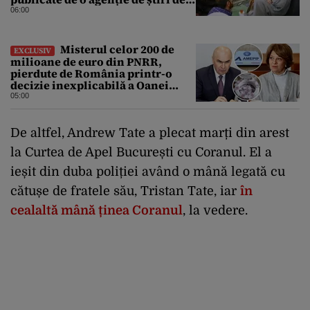
stat din Iran
06:00
Misterul celor 200 de
EXCLUSIV
milioane de euro din PNRR,
pierdute de România printr-o
decizie inexplicabilă a Oanei
Gheorghiu. Ultima hotărâre de
05:00
guvern ar încerca să repare
greșeala vicepremierului
De altfel, Andrew Tate a plecat marți din arest
la Curtea de Apel București cu Coranul. El a
ieșit din duba poliției având o mână legată cu
cătușe de fratele său, Tristan Tate, iar
în
cealaltă mână ținea Coranul
, la vedere.