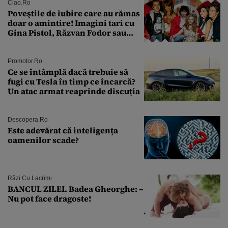
îmi salvez viața”
Ciao.ro
Poveştile de iubire care au rămas
doar o amintire! Imagini tari cu
Gina Pistol, Răzvan Fodor sau
Andra Măruţă şi foştii parteneri
Promotor.ro
Ce se întâmplă dacă trebuie să
fugi cu Tesla în timp ce încarcă?
Un atac armat reaprinde discuția
Descopera.ro
Este adevărat că inteligența
oamenilor scade?
Râzi Cu Lacrimi
BANCUL ZILEI. Badea Gheorghe: –
Nu pot face dragoste!