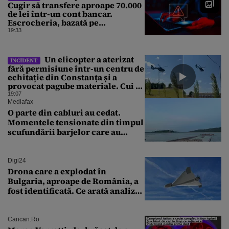
Cugir să transfere aproape 70.000
de lei într-un cont bancar.
Escrocheria, bazată pe
Inteligența Artificială
19:33
Un elicopter a aterizat
INCIDENT
fără permisiune într-un centru de
echitație din Constanța și a
provocat pagube materiale. Cui ar
aparține aparatul de zbor
19:07
Mediafax
O parte din cabluri au cedat.
Momentele tensionate din timpul
scufundării barjelor care au
salvat Reactorul 2 de la
Cernavodă
Digi24
Drona care a explodat în
Bulgaria, aproape de România, a
fost identificată. Ce arată analiza
preliminară a epavei
Cancan.ro