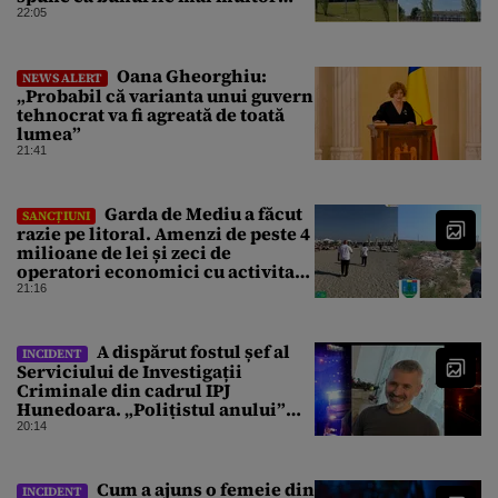
clienți ar fi dispărut
22:05
Oana Gheorghiu:
NEWS ALERT
„Probabil că varianta unui guvern
tehnocrat va fi agreată de toată
lumea”
21:41
Garda de Mediu a făcut
SANCȚIUNI
razie pe litoral. Amenzi de peste 4
milioane de lei și zeci de
operatori economici cu activitate
suspendată
21:16
A dispărut fostul șef al
INCIDENT
Serviciului de Investigații
Criminale din cadrul IPJ
Hunedoara. „Polițistul anului”
este de negăsit de 2 zile
20:14
Cum a ajuns o femeie din
INCIDENT