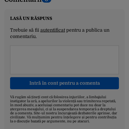
LASĂ UN RĂSPUNS
Trebuie să fii
autentificat
pentru a publica un
comentariu.
Intră în cont pentru a comenta
Vă rugăm să țineți cont că folosirea injuriilor, a limbajului
instigator la ură, a apelurilor la violență sau trimiterea repetată,
în mod abuziv, a aceluiași comentariu pot duce nu doar la
ștergerea mesajului, ci și la suspendarea temporară a dreptului
de a comenta. Site-ul nostru încurajează dezbaterile aprinse, dar
civilizate. Vă mulțumim pentru înțelegere și pentru contribuția
la o discuție bazată pe argumente, nu pe atacuri.