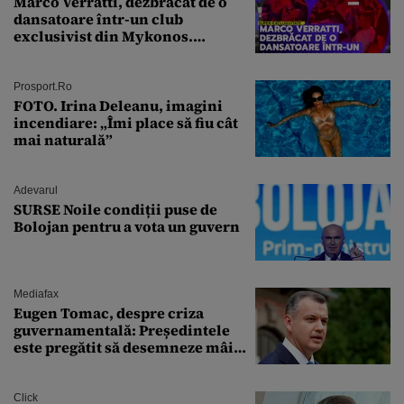
Marco Verratti, dezbrăcat de o
dansatoare într-un club
exclusivist din Mykonos.
Campionul italian a cedat
complet în fața ispitei!
Prosport.ro
FOTO. Irina Deleanu, imagini
incendiare: „Îmi place să fiu cât
mai naturală”
Adevarul
SURSE Noile condiții puse de
Bolojan pentru a vota un guvern
Mediafax
Eugen Tomac, despre criza
guvernamentală: Președintele
este pregătit să desemneze mâine
un candidat
Click