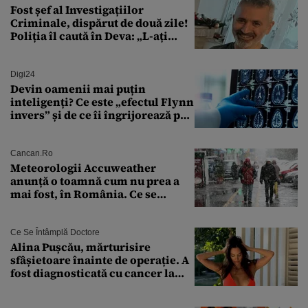
Fost șef al Investigațiilor
Criminale, dispărut de două zile!
Poliția îl caută în Deva: „L-ați
văzut?”
Digi24
Devin oamenii mai puțin
inteligenți? Ce este „efectul Flynn
invers” și de ce îi îngrijorează pe
cercetători
Cancan.ro
Meteorologii Accuweather
anunță o toamnă cum nu prea a
mai fost, în România. Ce se
întâmplă în septembrie,
octombrie și noiembrie 2026, în
București. Pe ce dată ninge
Ce Se Întâmplă Doctore
Alina Pușcău, mărturisire
sfâșietoare înainte de operație. A
fost diagnosticată cu cancer la
sân în metastază: „Este singurul
tratament care o să mă ajute să