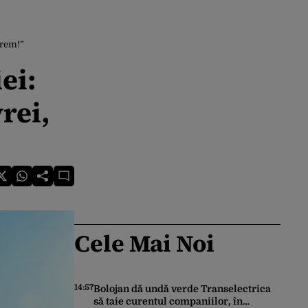
vrem!”
ei:
rei,
Cele Mai Noi
14:57
Bolojan dă undă verde Transelectrica
să taie curentul companiilor, în