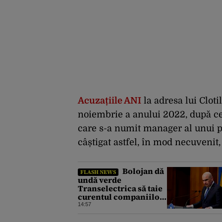
Acuzațiile ANI
la adresa lui Clot
noiembrie a anului 2022, după ce 
care s-a numit manager al unui pr
câștigat astfel, în mod necuvenit, 
Bolojan dă
FLASH NEWS
undă verde
Transelectrica să taie
curentul companiilor,
în contextul crizei
14:57
energetice. Cu cât