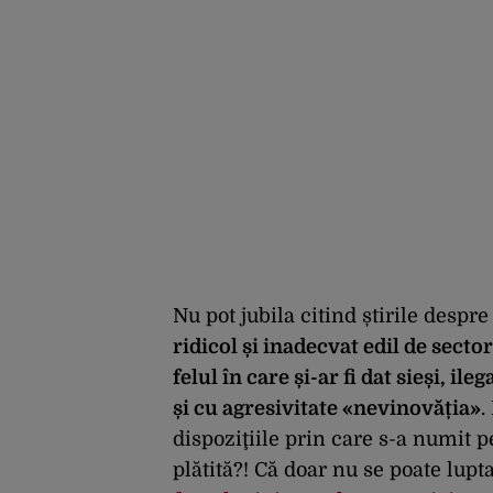
Nu pot jubila citind știrile despr
ridicol și inadecvat edil de secto
felul în care și-ar fi dat sieși, il
și cu agresivitate «nevinovăția»
.
dispoziţiile prin care s-a numit 
plătită?! Că doar nu se poate lupt