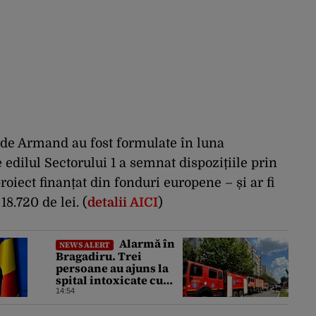
ilde Armand au fost formulate în luna
edilul Sectorului 1 a semnat dispozițiile prin
oiect finanțat din fonduri europene – și ar fi
18.720 de lei. (
detalii
AICI
)
Alarmă în
NEWS ALERT
Bragadiru. Trei
persoane au ajuns la
spital intoxicate cu
gaze
14:54