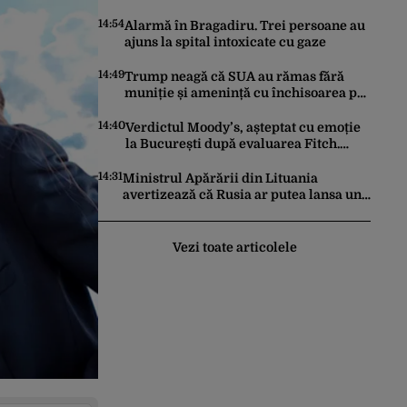
contextul crizei energetice. Cu cât timp
trebuie să le anunțe înainte
14:54
Alarmă în Bragadiru. Trei persoane au
ajuns la spital intoxicate cu gaze
14:49
Trump neagă că SUA au rămas fără
muniție și amenință cu închisoarea pe
cei care au divulgat informațiile
14:40
Verdictul Moody’s, așteptat cu emoție
la București după evaluarea Fitch.
Șeful Consiliului Fiscal explică ce se
poate întâmpla cu ratingul României
14:31
Ministrul Apărării din Lituania
avertizează că Rusia ar putea lansa un
atac sub „steag fals” asupra țărilor
baltice
Vezi toate articolele