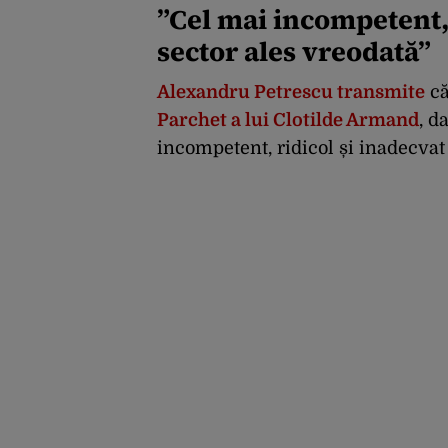
timp trebuie să le
”Cel mai incompetent, 
anunțe înainte
sector ales vreodată”
Alexandru Petrescu transmite
că
Parchet a lui Clotilde Armand
, d
incompetent, ridicol și inadecvat 