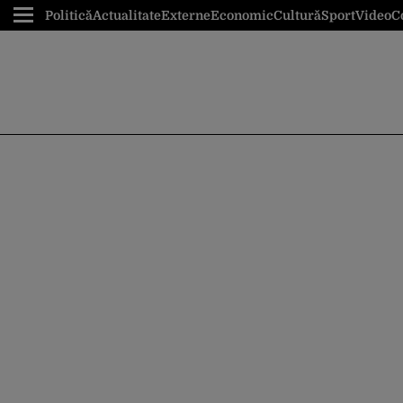
Politică
Actualitate
Externe
Economic
Cultură
Sport
Video
C