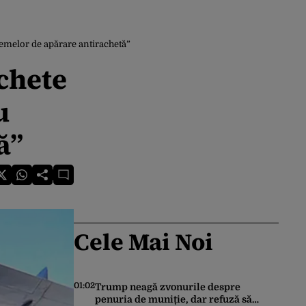
stemelor de apărare antirachetă”
achete
u
ă”
Cele Mai Noi
01:02
Trump neagă zvonurile despre
penuria de muniție, dar refuză să