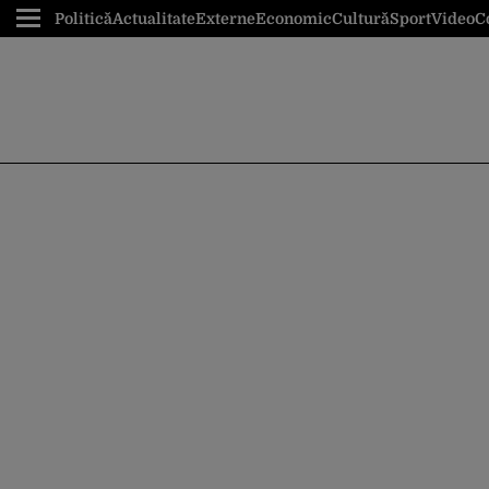
Politică
Actualitate
Externe
Economic
Cultură
Sport
Video
C