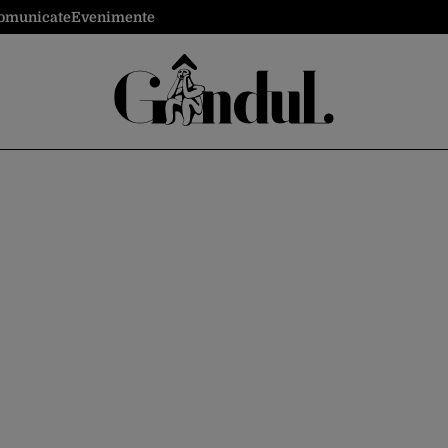
omunicate
Evenimente