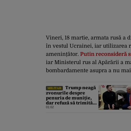
Vineri, 18 martie, armata rusă a 
în vestul Ucrainei, iar utilizare
amenințător.
Putin reconsideră 
iar Ministerul rus al Apărării a m
bombardamente asupra a nu mai pu
Trump neagă
MILITAR
zvonurile despre
penuria de muniție,
dar refuză să trimită
rachete Ucrainei:
01:02
„Avem și noi nevoie de
rachete”