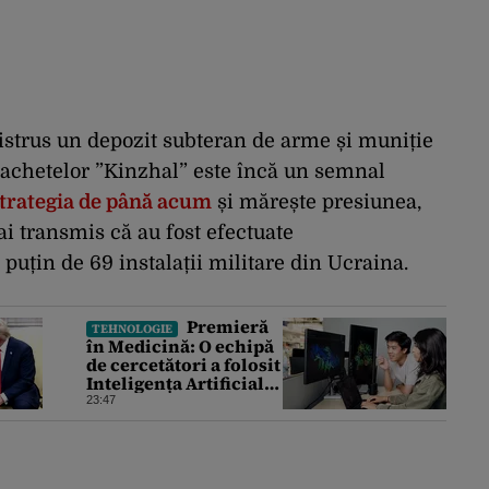
distrus un depozit subteran de arme și muniție
a rachetelor ”Kinzhal” este încă un semnal
strategia de până acum
și mărește presiunea,
ai transmis că au fost efectuate
țin de 69 instalații militare din Ucraina.
Premieră
TEHNOLOGIE
în Medicină: O echipă
de cercetători a folosit
Inteligența Artificială
pentru a crea primele
23:47
virusuri sintetice la
tratarea de E.coli