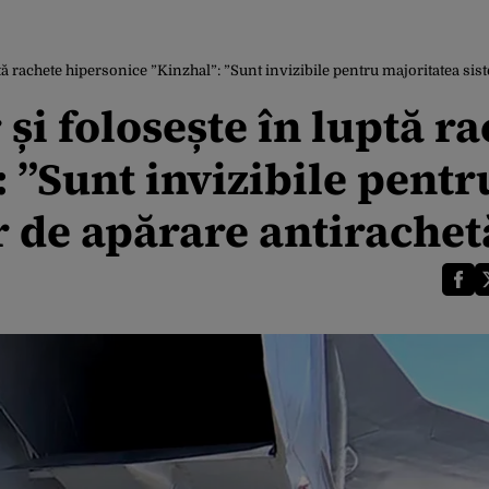
ptă rachete hipersonice ”Kinzhal”: ”Sunt invizibile pentru majoritatea si
și folosește în luptă r
 ”Sunt invizibile pentr
r de apărare antirachet