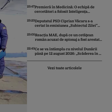
trimită rachete Ucrainei: „Avem și noi
nevoie de rachete”
23:47
Premieră în Medicină: O echipă de
cercetători a folosit Inteligența
Artificială pentru a crea primele
virusuri sintetice la tratarea de E.coli
23:23
Deputatul PSD Ciprian Văcaru s-a
certat în emisiunea „Subiectul Zilei”
cu deputatul USR Cezar Drăgoescu,
deficitul fiind motivul scandalului
23:05
Reacția MAE, după ce un cetăţean
român acuzat de spionaj a fost arestat
în Germania. Complotase cu un
ucrainean ca să asasineze un
22:43
Ce se va întâmpla cu nivelul Dunării
producător de drone
până pe 12 august 2026: „Scăderea în 7
zile este de 10 centimetri”
Vezi toate articolele