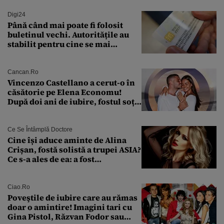
Digi24
Până când mai poate fi folosit
buletinul vechi. Autoritățile au
stabilit pentru cine se mai
eliberează cartea de identitate
model 1997
Cancan.ro
Vincenzo Castellano a cerut-o în
căsătorie pe Elena Economu!
După doi ani de iubire, fostul soț
al Antoniei se pregătește de nuntă
Ce Se Întâmplă Doctore
Cine își aduce aminte de Alina
Crișan, fostă solistă a trupei ASIA?
Ce s-a ales de ea: a fost
condamnată la închisoare cu
suspendare. Ce acuzații i se aduc
Ciao.ro
Poveştile de iubire care au rămas
doar o amintire! Imagini tari cu
Gina Pistol, Răzvan Fodor sau