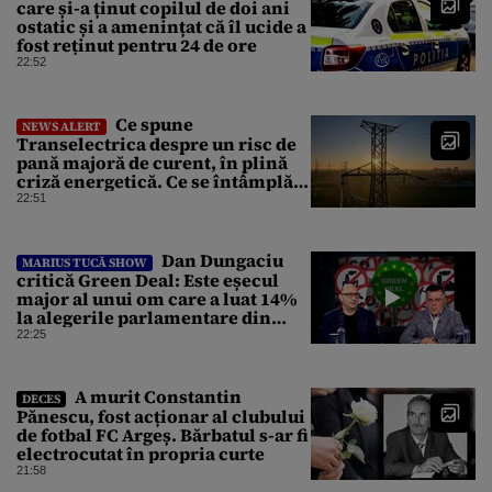
care și-a ținut copilul de doi ani
ostatic și a amenințat că îl ucide a
fost reținut pentru 24 de ore
22:52
Ce spune
NEWS ALERT
Transelectrica despre un risc de
pană majoră de curent, în plină
criză energetică. Ce se întâmplă
cu Sistemul Electroenergetic
22:51
Național
Dan Dungaciu
MARIUS TUCĂ SHOW
critică Green Deal: Este eșecul
major al unui om care a luat 14%
la alegerile parlamentare din
Olanda
22:25
A murit Constantin
DECES
Pănescu, fost acționar al clubului
de fotbal FC Argeș. Bărbatul s-ar fi
electrocutat în propria curte
21:58