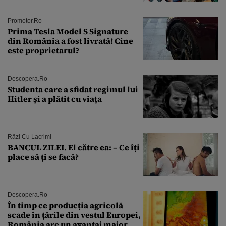
Andra Măruţă şi foştii parteneri
Promotor.ro
Prima Tesla Model S Signature
din România a fost livrată! Cine
este proprietarul?
Descopera.ro
Studenta care a sfidat regimul lui
Hitler și a plătit cu viața
Râzi Cu Lacrimi
BANCUL ZILEI. El către ea: – Ce îți
place să ți se facă?
Descopera.ro
În timp ce producția agricolă
scade în țările din vestul Europei,
România are un avantaj major