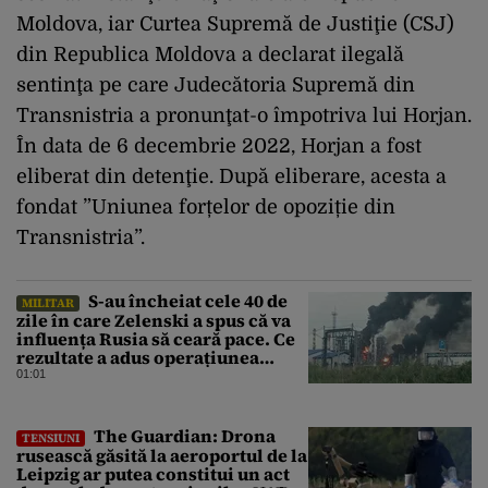
Moldova, iar Curtea Supremă de Justiţie (CSJ)
din Republica Moldova a declarat ilegală
sentinţa pe care Judecătoria Supremă din
Transnistria a pronunţat-o împotriva lui Horjan.
În data de 6 decembrie 2022, Horjan a fost
eliberat din detenţie. După eliberare, acesta a
fondat ”Uniunea forțelor de opoziție din
Transnistria”.
S-au încheiat cele 40 de
MILITAR
zile în care Zelenski a spus că va
influența Rusia să ceară pace. Ce
rezultate a adus operațiunea
Kievului
01:01
The Guardian: Drona
TENSIUNI
rusească găsită la aeroportul de la
Leipzig ar putea constitui un act