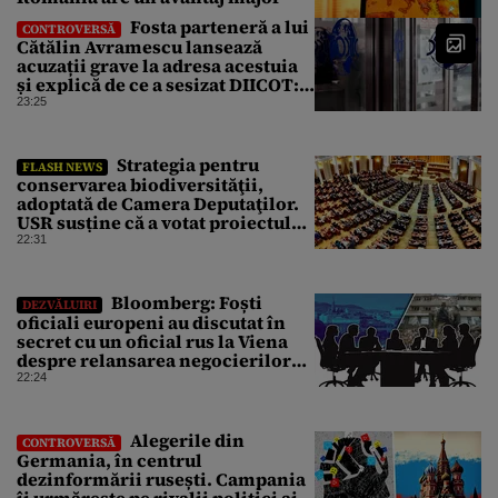
Fosta parteneră a lui
CONTROVERSĂ
Cătălin Avramescu lansează
acuzații grave la adresa acestuia
și explică de ce a sesizat DIICOT:
„Făcea baie complet dezbrăcat cu
23:25
copiii”. Fostul consilier
prezidențial respinge acuzațiile
Strategia pentru
FLASH NEWS
conservarea biodiversităţii,
adoptată de Camera Deputaţilor.
USR susține că a votat proiectul
cu amendamentele PSD pentru a
22:31
nu bloca un jalon PNRR
Bloomberg: Foști
DEZVĂLUIRI
oficiali europeni au discutat în
secret cu un oficial rus la Viena
despre relansarea negocierilor
de pace dintre Ucraina și Rusia
22:24
Alegerile din
CONTROVERSĂ
Germania, în centrul
dezinformării rusești. Campania
îi urmărește pe rivalii politici ai