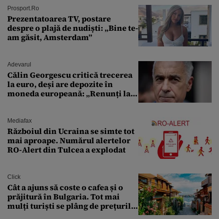
Prosport.ro
Prezentatoarea TV, postare
despre o plajă de nudiști: „Bine te-
am găsit, Amsterdam”
Adevarul
Călin Georgescu critică trecerea
la euro, deși are depozite în
moneda europeană: „Renunți la
leu, renunți la suveranitate”
Mediafax
Războiul din Ucraina se simte tot
mai aproape. Numărul alertelor
RO-Alert din Tulcea a explodat
Click
Cât a ajuns să coste o cafea și o
prăjitură în Bulgaria. Tot mai
mulți turiști se plâng de prețurile
ridicate