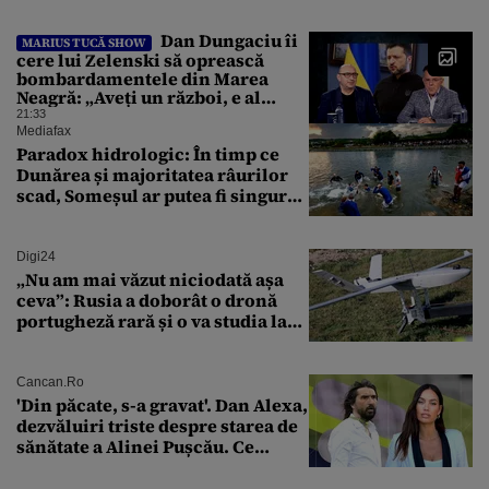
Dan Dungaciu îi
MARIUS TUCĂ SHOW
cere lui Zelenski să oprească
bombardamentele din Marea
Neagră: „Aveți un război, e al
vostru, dar lăsați restul să
21:33
circule”
Mediafax
Paradox hidrologic: În timp ce
Dunărea și majoritatea râurilor
scad, Someșul ar putea fi singurul
mare râu cu debite în creștere
Digi24
„Nu am mai văzut niciodată așa
ceva”: Rusia a doborât o dronă
portugheză rară și o va studia la
un institut de cercetare
Cancan.ro
'Din păcate, s-a gravat'. Dan Alexa,
dezvăluiri triste despre starea de
sănătate a Alinei Pușcău. Ce
discuție au avut cu două zile în
urmă