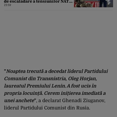
de escaladare a tensiunilor NATO-
Rusia
23:59
”
Noaptea trecută a decedat liderul Partidului
Comunist din Transnistria, Oleg Horjan,
laureatul Premiului Lenin. A fost ucis în
propria locuință. Cerem inițierea imediată a
unei anchete
”
, a declarat Ghenadi Ziuganov,
liderul Partidului Comunist din Rusia.