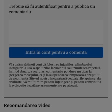
Trebuie să fii
autentificat
pentru a publica un
comentariu.
Intră în cont pentru a comenta
Vă rugăm să țineți cont că folosirea injuriilor, a limbajului
instigator la ură, a apelurilor la violență sau trimiterea repetată,
în mod abuziv, a aceluiași comentariu pot duce nu doar la
ștergerea mesajului, ci și la suspendarea temporară a dreptului
de a comenta. Site-ul nostru încurajează dezbaterile aprinse, dar
civilizate. Vă mulțumim pentru înțelegere și pentru contribuția
la o discuție bazată pe argumente, nu pe atacuri.
Recomandarea video