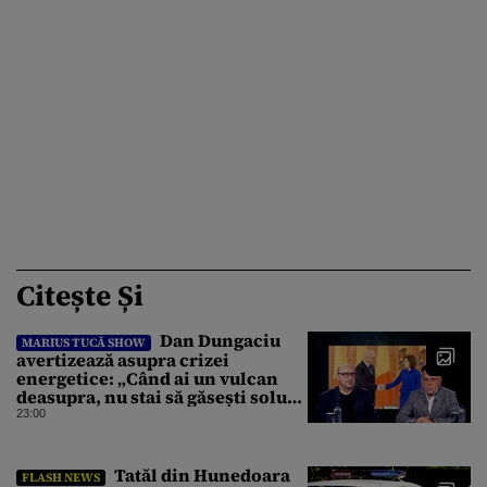
Citește Și
Dan Dungaciu
MARIUS TUCĂ SHOW
avertizează asupra crizei
energetice: „Când ai un vulcan
deasupra, nu stai să găsești soluții
cu leucoplast”
23:00
Tatăl din Hunedoara
FLASH NEWS