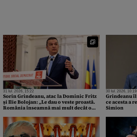
31 Iul. 2026, 15:22
30 Iul. 2026, 10:19
Sorin Grindeanu, atac la Dominic Fritz
Grindeanu îl
și Ilie Bolojan: „Le dau o veste proastă.
ce acesta a r
România înseamnă mai mult decât o
Simion
mână de politruci”