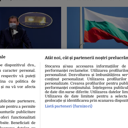
ședinței de Guvern
ale
Atât noi, cât și partenerii noștri prelucră
1
10 Oct. 2021, 21:21
 Atila, despre noile
Bulgaria ia măsuri de prote
 dispozitivul dvs.,
Stocarea și/sau accesarea informațiilor de
n ATI sunt aproape 100%
creşterea preţului la energ
u caracter personal.
performanței reclamelor. Utilizarea profilurilo
La aceștia trebuie să ai o
personalizat. Dezvoltarea și îmbunătățirea serv
 respectiv vă puteți
conținut personalizat. Utilizarea profilurilor
sibilității de mișcare
ina cu politica de
personalizate. Crearea profilurilor pentru publ
i și nu vă vor afecta
performanței conținutului. Înțelegerea publiculu
de date din surse diferite. Utilizarea datelor lim
Utilizarea de date limitate pentru a selecta
geolocație și identificarea prin scanarea dispozit
ublicitate partenere,
Listă parteneri (furnizori)
date pentru a permite
unturile publicitare
oferi functionalitati
bsite. Beneficiati de