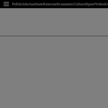
Politică
Actualitate
Externe
Economic
Cultură
Sport
Video
C