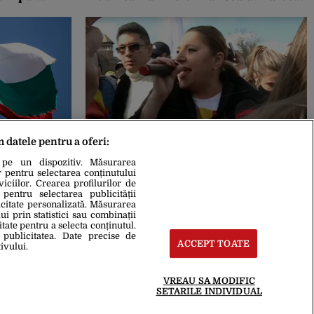
Boloș merge la Bruxelles pentru
negocieri
m datele pentru a oferi:
08 Oct. 2021, 22:30
cţie faţă de
Diana Șoșoacă: „Starea de alertă a
 pe un dispozitiv. Măsurarea
ie
încetat odată cu demiterea Guvernului
r pentru selectarea conținutului
Cîțu. Plimbați-vă la orice oră din zi și
iciilor. Crearea profilurilor de
 pentru selectarea publicității
din noapte”
icitate personalizată. Măsurarea
i prin statistici sau combinații
itate pentru a selecta conținutul.
 publicitatea. Date precise de
ACCEPT TOATE
ivului.
VREAU SA MODIFIC
SETARILE INDIVIDUAL