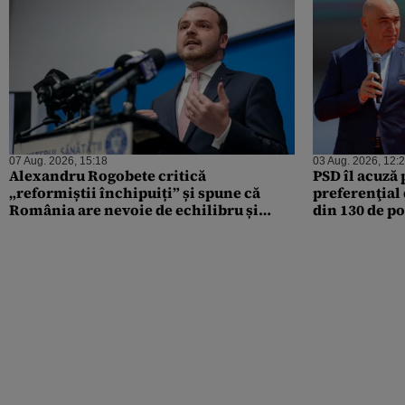
07 Aug. 2026, 15:18
03 Aug. 2026, 12:
Alexandru Rogobete critică
PSD îl acuză
„reformiștii închipuiți” și spune că
preferenţial 
România are nevoie de echilibru și
din 130 de p
competență
Spitalul Jude