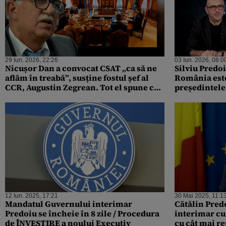
29 Iun. 2026, 22:26
03 Iun. 2026, 08:0
Nicușor Dan a convocat CSAT „ca să ne
Silviu Predoi
aflăm în treabă”, susține fostul șef al
România este
CCR, Augustin Zegrean. Tot el spune că
președintele
miniștrii au participat degeaba la
să ne ajute 
ședință
12 Iun. 2025, 17:21
30 Mai 2025, 11:1
Mandatul Guvernului interimar
Cătălin Pred
Predoiu se încheie în 8 zile / Procedura
interimar cu
de ÎNVESTIRE a noului Executiv
cu cât mai re