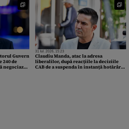
31 Iul. 2026, 15:23
itorul Guvern
Claudiu Manda, atac la adresa
e 240 de
liberalilor, după reacțiile la deciziile
că negociază
CAB de a suspenda în instanță hotărâri
emise de Guvernul interimar