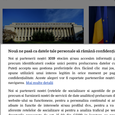
Nouă ne pasă ca datele tale personale să rămână confidenți
05 Mai 2025, 20:48
21 Oct. 2021, 21:2
Care este procedura de formare a unui
VIDEO | Cseke
Noi și partenerii noștri
1019
stocăm și/sau accesăm informații pe
nou GUVERN, după demisia lui Marcel
restricții: Î
precum identificatorii cookie unici pentru prelucrarea datelor c
Ciolacu. Ce prevede Constituția și cum
nevaccinați. 
Puteți accepta sau gestiona preferințele dvs. făcând clic mai jos,
se poate ajunge la alegeri anticipate
reducere a po
opune utilizării unui interes legitim în orice moment pe pag
confidențialitate. Aceste alegeri vor fi raportate partenerilor noștr
navigarea.
Mai multe detalii
Noi si partenerii nostri (retelele de socializare si agentiile de p
precum si furnizorii nostri de servicii de date analitice) prelucram 
website-ului sa functioneze, pentru a personaliza continutul si an
afisate in functie de interesele si/sau profilul dvs., pentru a va 
aferente retelelor de socializare si pentru a analiza traficul pe we