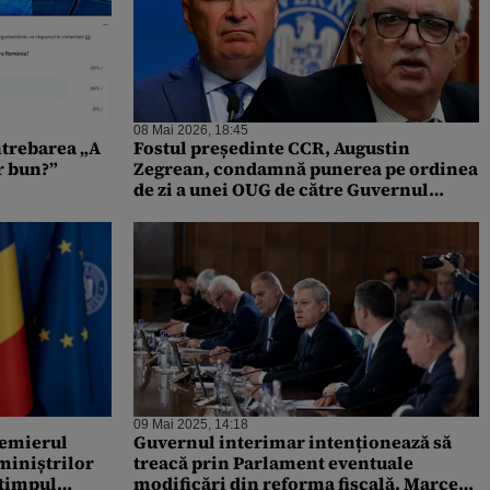
08 Mai 2026, 18:45
ntrebarea „A
Fostul președinte CCR, Augustin
r bun?”
Zegrean, condamnă punerea pe ordinea
de zi a unei OUG de către Guvernul
demis, Bolojan: „Nu poate să facă așa
ceva” / „Scrie în Constituție”
09 Mai 2025, 14:18
premierul
Guvernul interimar intenționează să
miniștrilor
treacă prin Parlament eventuale
 timpul
modificări din reforma fiscală. Marcel