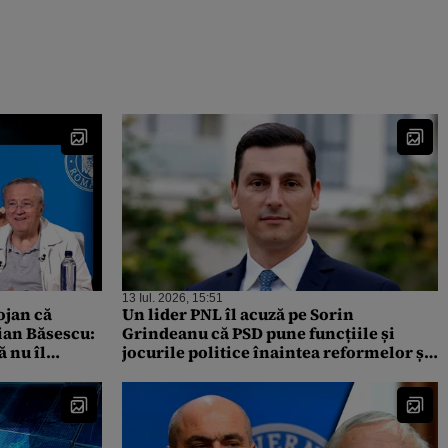
13 Iul. 2026, 15:51
ojan că
Un lider PNL îl acuză pe Sorin
ian Băsescu:
Grindeanu că PSD pune funcțiile și
ă nu îl
jocurile politice înaintea reformelor și
 face o dată”
a PNRR