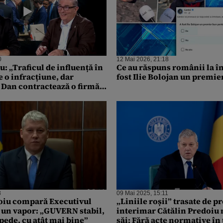
0
12 Mai 2026, 21:18
u: „Traficul de influență în
Ce au răspuns românii la î
 o infracțiune, dar
fost Ilie Bolojan un premie
 Dan contractează o firmă
să ajungem la Trump”
3
09 Mai 2025, 15:11
oiu compară Executivul
„Liniile roșii” trasate de 
 un vapor: „GUVERN stabil,
interimar Cătălin Predoiu 
pede, cu atât mai bine”
săi: Fără acte normative în