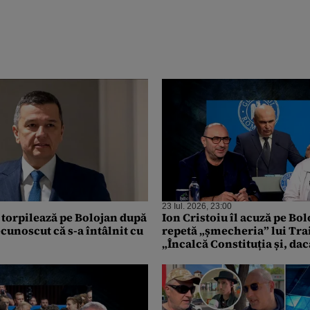
23 Iul. 2026, 23:00
 torpilează pe Bolojan după
Ion Cristoiu îl acuză pe Bol
ecunoscut că s-a întâlnit cu
repetă „șmecheria” lui Tra
„Încalcă Constituția și, dac
atenționează nimeni, o mai