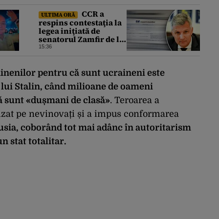
CCR a
ULTIMA ORĂ
respins contestaţia la
legea iniţiată de
senatorul Zamfir de la
PSD, care permite
15:36
reluarea construcţiei
hidrocentralelor din
zonele protejate
inenilor pentru că sunt ucraineni este
lui Stalin, când milioane de oameni
că sunt «dușmani de clasă»
. Teroarea a
vizat pe nevinovați și a impus conformarea
usia, coborând tot mai adânc în autoritarism
n stat totalitar.