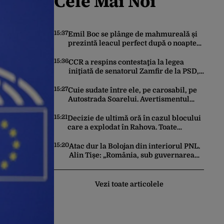
Cele Mai Noi
15:37
Emil Boc se plânge de mahmureală și
prezintă leacul perfect după o noapte
la UNTOLD
15:36
CCR a respins contestaţia la legea
iniţiată de senatorul Zamfir de la PSD,
care permite reluarea construcţiei
hidrocentralelor din zonele protejate
15:27
Cuie sudate între ele, pe carosabil, pe
Autostrada Soarelui. Avertismentul
transmis de Compania de Drumuri
pentru cei care tranzitează A2
15:21
Decizie de ultimă oră în cazul blocului
care a explodat în Rahova. Toate
apartamentele din zonă vor avea
senzori seismici
15:20
Atac dur la Bolojan din interiorul PNL.
Alin Tișe: „România, sub guvernarea
PNL, nu mai este o țară pentru
investitori”
Vezi toate articolele