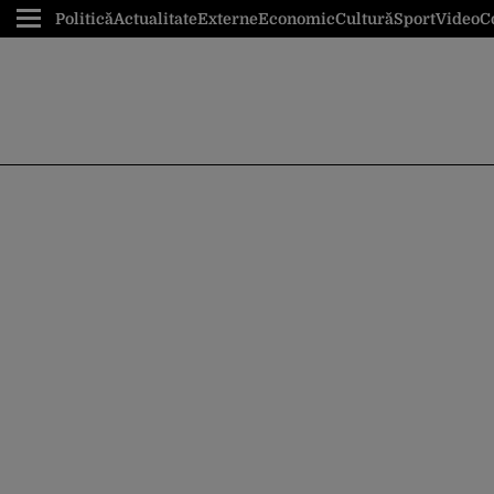
Politică
Actualitate
Externe
Economic
Cultură
Sport
Video
C