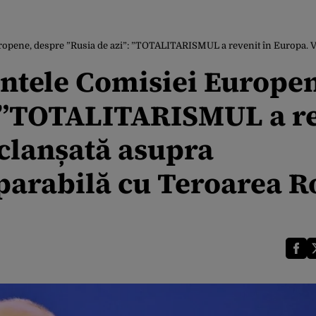
, despre ”Rusia de azi”: ”TOTALITARISMUL a revenit în Europa. Violența declan
ntele Comisiei Europe
: ”TOTALITARISMUL a r
eclanșată asupra
parabilă cu Teroarea Ro