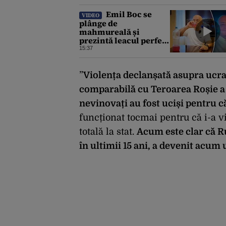
Emil Boc se
VIDEO
plânge de
mahmureală și
prezintă leacul perfect
după o noapte la
15:37
UNTOLD
”
Violența declanșată asupra ucra
comparabilă cu Teroarea Roșie a 
nevinovați au fost uciși pentru 
funcționat tocmai pentru că i-a 
totală la stat.
Acum este clar că R
în ultimii 15 ani, a devenit acum u