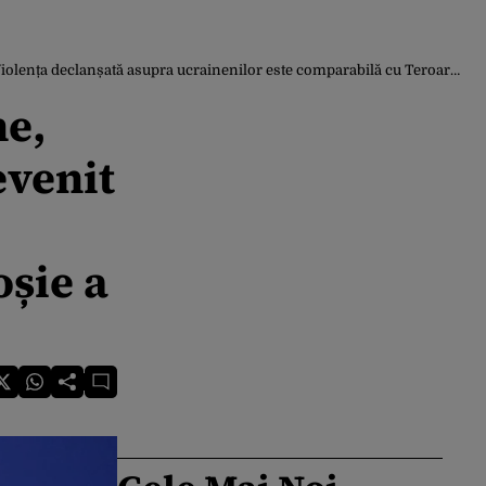
șată asupra ucrainenilor este comparabilă cu Teroarea Roșie a lui Stalin”
ne,
evenit
șie a