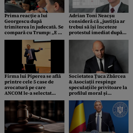
Prima reacție a lui
Adrian Toni Neacșu
Georgescu după
consideră că „justiția ar
trimiterea în judecată. Se
trebui să își înceteze
compară cu Trump: „E o
protestul imediat după
copie la indigo a
pronunțarea” CCR
dosarului Trump din
2016”
Firma lui Piperea se află
Societatea Țuca Zbârcea
printre cele 5 case de
& Asociații respinge
avocatură pe care
speculațiile privitoare la
ANCOM le-a selectat
profilul moral și
pentru contestarea
profesional al avocatului
reformei
Gabriel Zbârcea
guvernamentale