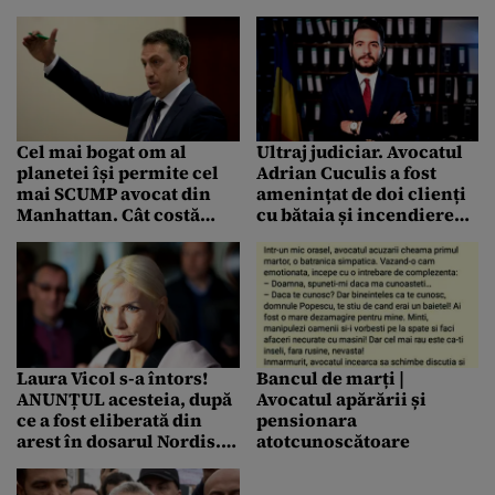
vehiculată este falsă”
la instanța de judecată
Cel mai bogat om al
Ultraj judiciar. Avocatul
planetei își permite cel
Adrian Cuculis a fost
mai SCUMP avocat din
amenințat de doi clienți
Manhattan. Cât costă
cu bătaia și incendierea
apărarea lui Elon Musk
mașinii. Cei doi au fost
reținuți
Laura Vicol s-a întors!
Bancul de marți |
ANUNȚUL acesteia, după
Avocatul apărării și
ce a fost eliberată din
pensionara
arest în dosarul Nordis.
atotcunoscătoare
Mesaj postat pe rețelele
de socializare