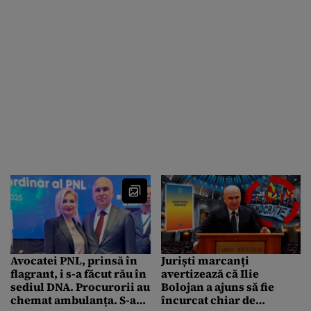
Avocatei PNL, prinsă în
Juriști marcanți
flagrant, i s-a făcut rău în
avertizează că Ilie
sediul DNA. Procurorii au
Bolojan a ajuns să fie
chemat ambulanța. S-au
încurcat chiar de