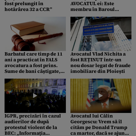
fost prelungit în
AVOCATUL ei: Este
hotărârea 32 a CCR”
membru în Baroul
Avocaților și are dreptul
legal să își exercite
profesia
Barbatul care timp de 11
Avocatul Vlad Nichita a
ani a practicat în FALS
fost REȚINUT într-un
avocatura a fost prins.
nou dosar legat de fraude
Sume de bani câștigate,
imobiliare din Ploiești
pledând în fața
parchetelor din Brăila și
Galați
IGPR, precizări în cazul
Avocatul lui Călin
audierilor de după
Georgescu: Vrem să îl
protestul violent de la
cităm pe Donald Trump
BEC: „Informația
ca martor, dacă se ajunge