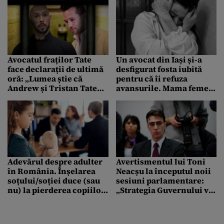
Avocatul fraților Tate
Un avocat din Iași și-a
face declarații de ultimă
desfigurat fosta iubită
oră: „Lumea știe că
pentru că îi refuza
Andrew și Tristan Tate
avansurile. Mama femeii
sunt nevinovați”
nu a mai recunoscut-o,
din cauza loviturilor
primite
Adevărul despre adulter
Avertismentul lui Toni
în România. Înșelarea
Neacșu la începutul noii
soțului/soției duce (sau
sesiuni parlamentare:
nu) la pierderea copiilor
„Strategia Guvernului va
la divorț? Ce spune legea,
fi evitarea Parlamentului
de fapt
și legiferarea pe calea
OUG”