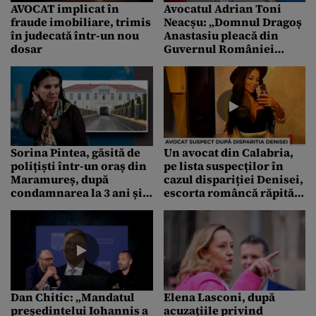
AVOCAT implicat în
Avocatul Adrian Toni
fraude imobiliare, trimis
Neacșu: „Domnul Dragoș
în judecată într-un nou
Anastasiu pleacă din
dosar
Guvernul României
exact cum a venit: cu un
denunț”
Sorina Pintea, găsită de
Un avocat din Calabria,
polițiști într-un oraș din
pe lista suspecților în
Maramureș, după
cazul dispariției Denisei,
condamnarea la 3 ani și 6
escorta româncă răpită
luni. Aceasta va fi dusă la
în Italia
Penitenciarul Gherla
Dan Chitic: „Mandatul
Elena Lasconi, după
președintelui Iohannis a
acuzațiile privind