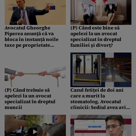
ministrului Justiției din
numirea procurorilor.
Amatorii sunt conduși de
un USR-rist”
Avocatul Gheorghe
(P) Când este bine să
Piperea anunţă că va
apelezi la un avocat
bloca în instanţă noile
specializat în dreptul
taxe pe proprietate
familiei și divorț?
impuse de guvern: „Vor fi
gata până pe 12 ianuarie”
(P) Când trebuie să
Cazul fetiței de doi ani
apelezi la un avocat
care a murit la
specializat în dreptul
stomatolog. Avocatul
muncii
clinicii: Sediul avea aviz
de funcţionare.
Autorizaţia sanitară era
în curs de finalizare