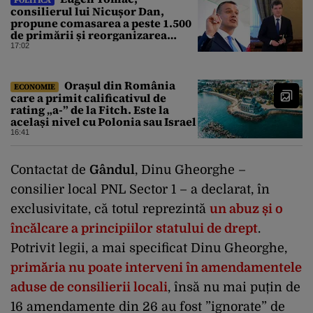
consilierul lui Nicușor Dan,
propune comasarea a peste 1.500
de primării și reorganizarea
administrativă a județelor
17:02
Orașul din România
ECONOMIE
care a primit calificativul de
rating „a-” de la Fitch. Este la
același nivel cu Polonia sau Israel
16:41
Contactat de
Gândul
, Dinu Gheorghe –
consilier local PNL Sector 1 – a declarat, în
exclusivitate, că totul reprezintă
un abuz și o
încălcare a principiilor statului de drept
.
Potrivit legii, a mai specificat Dinu Gheorghe,
primăria nu poate interveni în amendamentele
aduse de consilierii locali
, însă nu mai puțin de
16 amendamente din 26 au fost ”ignorate” de