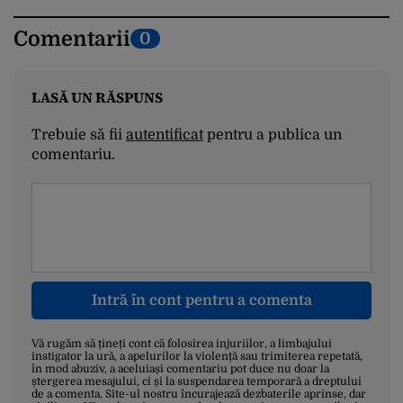
Comentarii
0
LASĂ UN RĂSPUNS
Trebuie să fii
autentificat
pentru a publica un
comentariu.
Intră în cont pentru a comenta
Vă rugăm să țineți cont că folosirea injuriilor, a limbajului
instigator la ură, a apelurilor la violență sau trimiterea repetată,
în mod abuziv, a aceluiași comentariu pot duce nu doar la
ștergerea mesajului, ci și la suspendarea temporară a dreptului
de a comenta. Site-ul nostru încurajează dezbaterile aprinse, dar