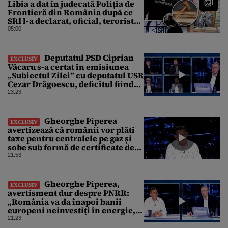
Libia a dat în judecată Poliția de
Frontieră din România după ce
SRI l-a declarat, oficial, terorist
ISIS
05:00
Deputatul PSD Ciprian
EXCLUSIV
Văcaru s-a certat în emisiunea
„Subiectul Zilei” cu deputatul USR
Cezar Drăgoescu, deficitul fiind
motivul scandalului
23:23
Gheorghe Piperea
EXCLUSIV
avertizează că românii vor plăti
taxe pentru centralele pe gaz și
sobe sub formă de certificate de
CO2
21:53
Gheorghe Piperea,
EXCLUSIV
avertisment dur despre PNRR:
„România va da înapoi banii
europeni neinvestiți în energie,
chiar dacă a închis centralele pe
21:23
cărbune”