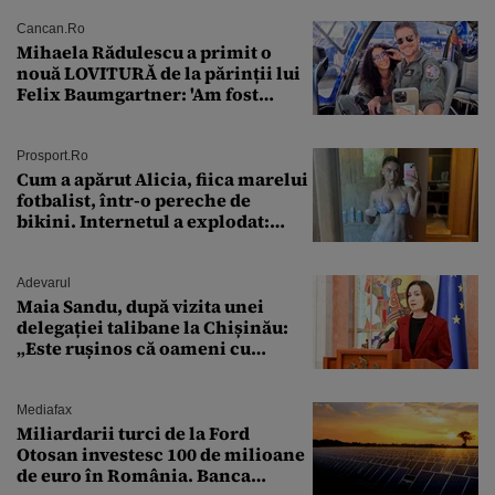
Cancan.ro
Mihaela Rădulescu a primit o
nouă LOVITURĂ de la părinții lui
Felix Baumgartner: 'Am fost
ȘTEARSĂ complet din
Prosport.ro
Cum a apărut Alicia, fiica marelui
fotbalist, într-o pereche de
bikini. Internetul a explodat:
„Zeiță superbă!”
Adevarul
Maia Sandu, după vizita unei
delegației talibane la Chișinău:
„Este rușinos că oameni cu
funcții înalte nu se
documentează”
Mediafax
Miliardarii turci de la Ford
Otosan investesc 100 de milioane
de euro în România. Banca