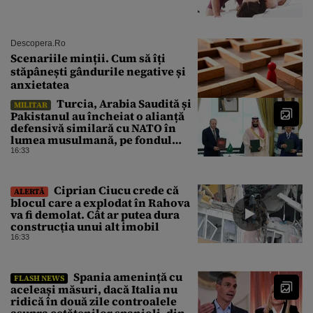
Descopera.ro
Scenariile minții. Cum să îți
stăpânești gândurile negative și
anxietatea
Turcia, Arabia Saudită și
MILITAR
Pakistanul au încheiat o alianță
defensivă similară cu NATO în
lumea musulmană, pe fondul
conflictelor din Orientul Mijlociu
16:33
Ciprian Ciucu crede că
ALERTĂ
blocul care a explodat în Rahova
va fi demolat. Cât ar putea dura
construcția unui alt imobil
16:33
Spania amenință cu
FLASH NEWS
aceleași măsuri, dacă Italia nu
ridică în două zile controalele
asupra cetățenilor spanioli, din