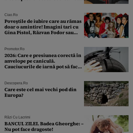
a fost descoperită la un control de
rutină
Ciao.ro
Poveştile de iubire care au rămas
doar o amintire! Imagini tari cu
Gina Pistol, Răzvan Fodor sau
Andra Măruţă şi foştii parteneri
Promotor.ro
2026: Care e presiunea corectă în
anvelope pe caniculă.
Cauciucurile de iarnă pot să facă
explozie la peste 40°C?
Descopera.ro
Care este cel mai vechi pod din
Europa?
Râzi Cu Lacrimi
BANCUL ZILEI. Badea Gheorghe: –
Nu pot face dragoste!