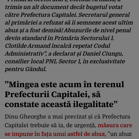
trimis un alt document
decât
bugetul votat
către
P
refectura Capitalei
. Secretarul general
al primăriei a refuzat
să
îi
semneze acest ultim
abuz
și
a fost
demisă
!
Abuzurile de nivel penal
devin
standard
în
P
rimăria
Sectorului 1.
Clotilde
Armand
încalcă
repetat Codul
Administrativ
”, a declarat și Daniel Ciungu,
consilier local PNL Sector 1, în exclusivitate
pentru
Gândul
.
”Mingea este acum în terenul
Prefecturii Capitalei, să
constate această ilegalitate”
Dinu Gheorghe a mai precizat și că Prefectura
Capitalei trebuie să ia, de urgență,
măsura care
se impune în fața unui astfel de abuz
, ”un abuz