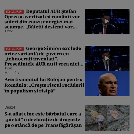
Deputatul AUR Ștefan
EXCLUSIV
Oprea a avertizat că românii vor
suferi din cauza energiei mai
scumpe. „Băieții deștepți vor
specula și după vor crește
17:22
prețurile”
George Simion exclude
EXCLUSIV
orice variantă de guvern cu
„tehnocrați inventați”.
Președintele AUR nu îi vrea nici
pe Alexandru Nazare, pe Adrian
15:41
Veștea și nici pe Eugen Tomac
Mediafax
Avertismentul lui Bolojan pentru
România: „Crește riscul recăderii
în populism și risipă”
Digi24
S-a aflat cine este bărbatul care a
„pictat” o declarație de dragoste
pe o stâncă de pe Transfăgărășan