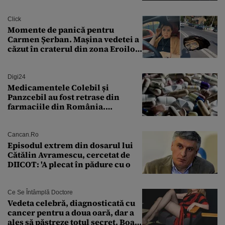
Transilvania le acordă o
finanțare uriașă
Click
Momente de panică pentru
Carmen Șerban. Mașina vedetei a
căzut în craterul din zona Eroilor:
„M-am speriat foarte tare”
Digi24
Medicamentele Colebil și
Panzcebil au fost retrase din
farmaciile din România.
Explicația dată de Agenția
Națională a Medicamentului
Cancan.ro
Episodul extrem din dosarul lui
Cătălin Avramescu, cercetat de
DIICOT: 'A plecat în pădure cu o
Ce Se Întâmplă Doctore
Vedeta celebră, diagnosticată cu
cancer pentru a doua oară, dar a
ales să păstreze totul secret. Boala