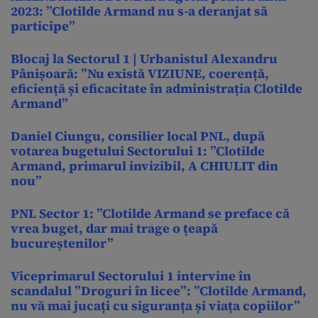
2023: ”Clotilde Armand nu s-a deranjat să
participe”
Blocaj la Sectorul 1 | Urbanistul Alexandru
Pânișoară: ”Nu există VIZIUNE, coerență,
eficiență și eficacitate în administrația Clotilde
Armand”
Daniel Ciungu, consilier local PNL, după
votarea bugetului Sectorului 1: ”Clotilde
Armand, primarul invizibil, A CHIULIT din
nou”
PNL Sector 1: ”Clotilde Armand se preface că
vrea buget, dar mai trage o țeapă
bucureștenilor”
Viceprimarul Sectorului 1 intervine în
scandalul ”Droguri în licee”: ”Clotilde Armand,
nu vă mai jucați cu siguranța și viața copiilor”