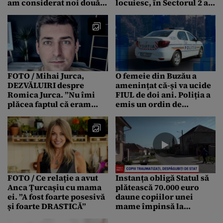
am considerat noi două
locuiesc, în Sectorul 2 al
că e mai bine”
Capitalei. Ar fi vorba de o
fostă jurnalistă
FOTO / Mihai Jurca,
O femeie din Buzău a
DEZVĂLUIRI despre
amenințat că-și va ucide
Romica Jurca. ”Nu îmi
FIUL de doi ani. Poliția a
plăcea faptul că eram
emis un ordin de
asociat cu mama mea”
protecţie
FOTO / Ce relație a avut
Instanța obligă Statul să
Anca Țurcașiu cu mama
plătească 70.000 euro
ei. ”A fost foarte posesivă
daune copiilor unei
și foarte DRASTICĂ”
mame împinsă la
SINUCIDERE de soțul ei