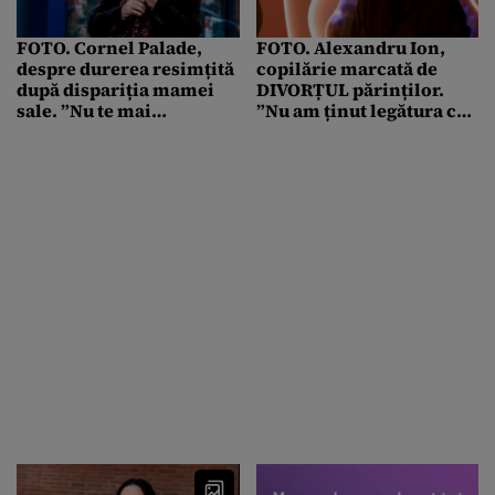
FOTO. Cornel Palade,
FOTO. Alexandru Ion,
despre durerea resimțită
copilărie marcată de
după dispariția mamei
DIVORȚUL părinților.
sale. ”Nu te mai
”Nu am ținut legătura cu
MÂNGÂIE nimeni”
tata. A fost un om
consumat de problemele
cu alcoolul”