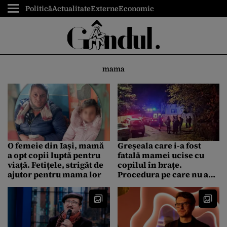
Politică
Actualitate
Externe
Economic
mama
O femeie din Iași, mamă
Greșeala care i-a fost
a opt copii luptă pentru
fatală mamei ucise cu
viață. Fetițele, strigăt de
copilul în brațe.
ajutor pentru mama lor
Procedura pe care nu a
înțeles-o și care i-ar fi
putut salva viața