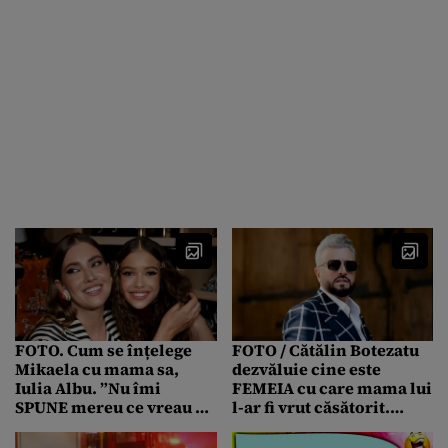
FOTO. Cum se înțelege
FOTO / Cătălin Botezatu
Mikaela cu mama sa,
dezvăluie cine este
Iulia Albu. ”Nu îmi
FEMEIA cu care mama lui
SPUNE mereu ce vreau să
l-ar fi vrut căsătorit.
aud”
”Mereu mi-a zis că am fi
avut cei mai frumoși