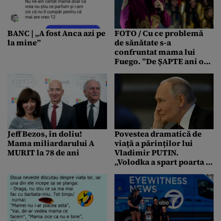
BANC | „A fost Anca azi pe
FOTO / Cu ce problemă
la mine”
de sănătate s-a
confruntat mama lui
Fuego. ”De ȘAPTE ani o
tot rog să se opereze”
Jeff Bezos, în doliu!
Povestea dramatică de
Mama miliardarului A
viață a părinților lui
MURIT la 78 de ani
Vladimir PUTIN.
„Volodka a spart poarta și
a lovit-o cu furca direct
în față”