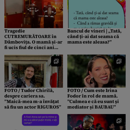
copii”
Tragedie
Bancul de vineri | „Tată,
CUTREMURĂTOARE în
când ți-ai dat seama că
Dâmbovița. O mamă și-ar
mama este aleasa?”
fi ucis fiul de cinci ani
înainte de a se sinucide și
incendia casa
FOTO / Tudor Chirilă,
FOTO / Cum este Irina
despre cariera sa.
Fodor în rol de mamă.
”Maică-mea m-a învățat
”Culmea e că eu sunt și
să fiu un actor RIGUROS”
mediator și BAUBAU”