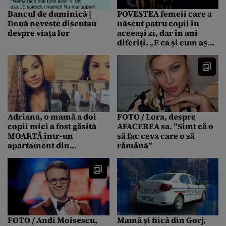
Bancul de duminică |
POVESTEA femeii care a
Două neveste discutau
născut patru copii în
despre viața lor
aceeași zi, dar în ani
diferiți. „E ca și cum aș
avea Crăciunul de două
ori pe an”
Adriana, o mamă a doi
FOTO / Lora, despre
copii mici a fost găsită
AFACEREA sa. ”Simt că o
MOARTĂ într-un
să fac ceva care o să
apartament din
rămână”
Hunedoara. Soțul tinerei
a fost arestat
FOTO / Andi Moisescu,
Mamă și fiică din Gorj,