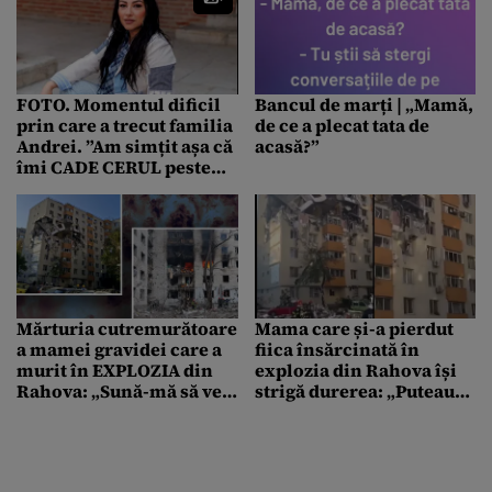
FOTO. Momentul dificil
Bancul de marți | „Mamă,
prin care a trecut familia
de ce a plecat tata de
Andrei. ”Am simțit așa că
acasă?”
îmi CADE CERUL peste
mine”
Mărturia cutremurătoare
Mama care și-a pierdut
a mamei gravidei care a
fiica însărcinată în
murit în EXPLOZIA din
explozia din Rahova își
Rahova: „Sună-mă să vezi
strigă durerea: „Puteau
dacă mă mai trezesc”
să spună: «băi, prostilor,
plecați de-acasă»”