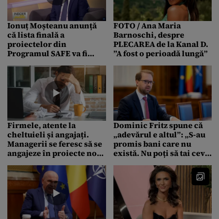
Ionuț Moșteanu anunță
FOTO / Ana Maria
că lista finală a
Barnoschi, despre
proiectelor din
PLECAREA de la Kanal D.
Programul SAFE va fi
”A fost o perioadă lungă”
stabilită în luna
noiembrie
Firmele, atente la
Dominic Fritz spune că
cheltuieli și angajați.
„adevărul e altul”: „S-au
Managerii se feresc să se
promis bani care nu
angajeze în proiecte noi
există. Nu poți să tai ceva
și au devenit tot mai
ce nu există”
precauți din cauza
scumpirilor