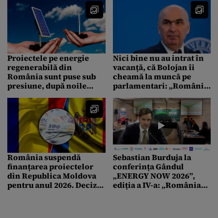
Proiectele pe energie
Nici bine nu au intrat în
regenerabilă din
vacanță, că Bolojan îi
România sunt puse sub
cheamă la muncă pe
presiune, după noile
parlamentari: „România
restricții impuse de UE.
poate pierde patru
Ce ar putea să se
miliarde de euro”
întâmple cu investițiile
România suspendă
Sebastian Burduja la
finanțarea proiectelor
conferința Gândul
din Republica Moldova
„ENERGY NOW 2026”,
pentru anul 2026. Decizia
ediția a IV-a: „România
are la bază o hotărâre
este într-o poziție mult
judecătorească
mai bună decât acum
câțiva ani”