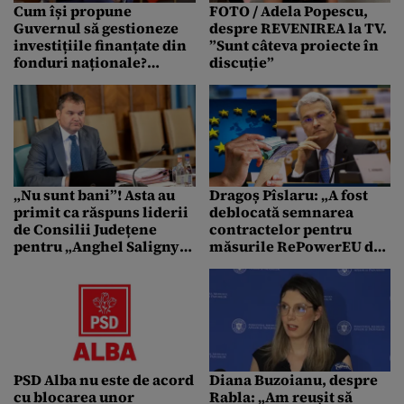
Cum își propune
FOTO / Adela Popescu,
Guvernul să gestioneze
despre REVENIREA la TV.
investițiile finanțate din
”Sunt câteva proiecte în
fonduri naționale?
discuție”
Explicațiile premierului
Ilie Bolojan
„Nu sunt bani”! Asta au
Dragoș Pîslaru: „A fost
primit ca răspuns liderii
deblocată semnarea
de Consilii Județene
contractelor pentru
pentru „Anghel Saligny”.
măsurile RePowerEU din
Soluția Guvernului i-a
PNRR”
scos din sărite
PSD Alba nu este de acord
Diana Buzoianu, despre
cu blocarea unor
Rabla: „Am reușit să