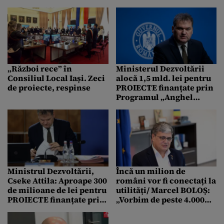
14 mai
„Război rece” în
Ministerul Dezvoltării
Consiliul Local Iași. Zeci
alocă 1,5 mld. lei pentru
de proiecte, respinse
PROIECTE finanțate prin
Programul „Anghel
Saligny”. Cseke Attila:
Achităm facturile
restante
Ministrul Dezvoltării,
Încă un milion de
Cseke Attila: Aproape 300
români vor fi conectați la
de milioane de lei pentru
utilități/ Marcel BOLOȘ:
PROIECTE finanțate prin
„Vorbim de peste 4.000
PNRR
km de conducte
noi/reabilitate”