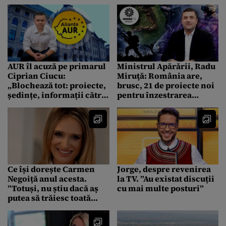
AUR îl acuză pe primarul
Ministrul Apărării, Radu
Ciprian Ciucu:
Miruţă: România are,
„Blochează tot: proiecte,
brusc, 21 de proiecte noi
ședințe, informații către
pentru înzestrarea
consilierii generali”
Armatei
Ce își dorește Carmen
Jorge, despre revenirea
Negoiță anul acesta.
la TV. ”Au existat discuții
”Totuși, nu știu dacă aș
cu mai multe posturi”
putea să trăiesc toată
viața doar din valiză”