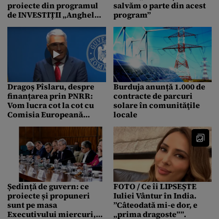
proiecte din programul
salvăm o parte din acest
de INVESTIȚII „Anghel
program”
Saligny”: Atac direct și
injust la adresa
oamenilor
Dragoș Pîslaru, despre
Burduja anunță 1.000 de
finanțarea prin PNRR:
contracte de parcuri
Vom lucra cot la cot cu
solare în comunităţile
Comisia Europeană
locale
pentru a simplifica
jaloanele și țintele
Ședință de guvern: ce
FOTO / Ce îi LIPSEȘTE
proiecte și propuneri
Iuliei Vântur în India.
sunt pe masa
”Câteodată mi-e dor, e
Executivului miercuri,
„prima dragoste””.