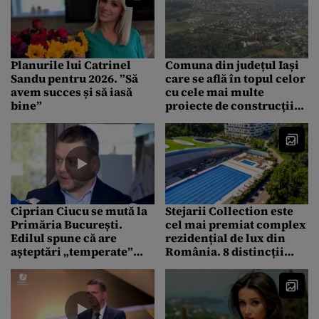
Planurile lui Catrinel
Comuna din județul Iași
Sandu pentru 2026. ”Să
care se află în topul celor
avem succes și să iasă
cu cele mai multe
bine”
proiecte de construcții
din România în ultimele
12 luni
Ciprian Ciucu se mută la
Stejarii Collection este
Primăria București.
cel mai premiat complex
Edilul spune că are
rezidențial de lux din
așteptări „temperate”
România. 8 distincții
pentru primul său an ca
internaționale au intrat
primar general. Cine va fi
în portofoliul Stejarii
primar interimar la
Sectorul 6