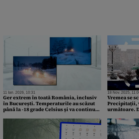
11 Ian. 2026, 10:31
18 Nov. 2025, 11:
Ger extrem în toată România, inclusiv
Vremea se sc
în București. Temperaturile au scăzut
Precipitații, 
până la -18 grade Celsius și va continua
următoare. De
să ningă abundent
meteorologii
pentru Gând