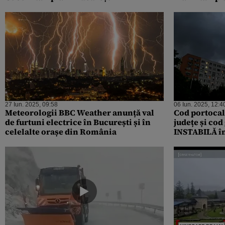
27 Iun. 2025, 09:58
06 Iun. 2025, 12:4
Meteorologii BBC Weather anunță val
Cod portocali
de furtuni electrice în București și în
județe și co
celelalte orașe din România
INSTABILĂ în
fi vremea în