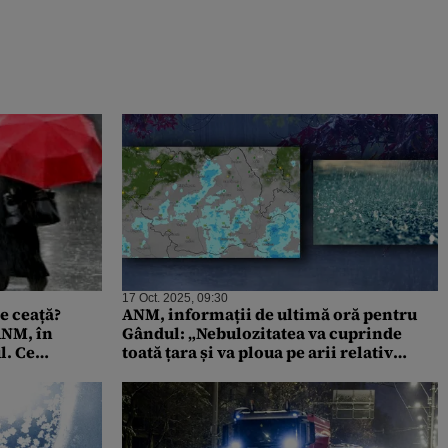
17 Oct. 2025, 09:30
e ceață?
ANM, informații de ultimă oră pentru
ANM, în
Gândul: „Nebulozitatea va cuprinde
l. Ce
toată țara și va ploua pe arii relativ
ra în
extinse”