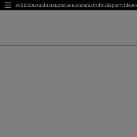
Politică
Actualitate
Externe
Economic
Cultură
Sport
Video
C