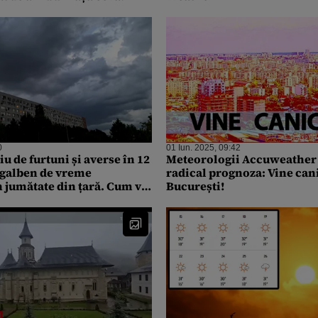
0
01 Iun. 2025, 09:42
u de furtuni și averse în 12
Meteorologii Accuweather
d galben de vreme
radical prognoza: Vine can
 jumătate din țară. Cum va
București!
 București