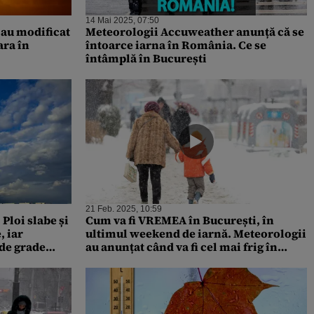
14 Mai 2025, 07:50
au modificat
Meteorologii Accuweather anunță că se
ara în
întoarce iarna în România. Ce se
întâmplă în București
21 Feb. 2025, 10:59
Ploi slabe și
Cum va fi VREMEA în București, în
, iar
ultimul weekend de iarnă. Meteorologii
de grade
au anunțat când va fi cel mai frig în
Capitală