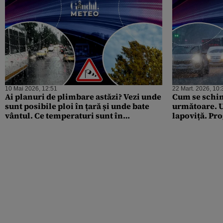
10 Mai 2026, 12:51
22 Mart. 2026, 10:
Ai planuri de plimbare astăzi? Vezi unde
Cum se schi
sunt posibile ploi în țară și unde bate
următoare. Un
vântul. Ce temperaturi sunt în
lapoviță. Pr
București și cum va fi spre seară
exclusivitat