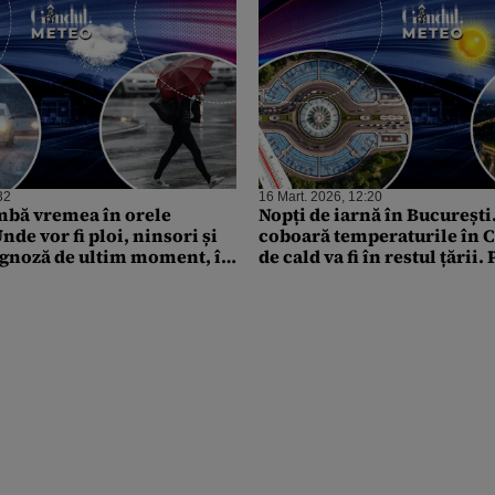
32
16 Mart. 2026, 12:20
mbă vremea în orele
Nopți de iarnă în București
de vor fi ploi, ninsori și
coboară temperaturile în Ca
ognoză de ultim moment, în
de cald va fi în restul țării
e pentru Gândul
ultimă oră de la ANM, pent