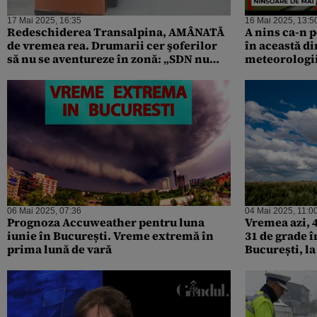
17 Mai 2025, 16:35
16 Mai 2025, 13:5
Redeschiderea Transalpina, AMÂNATĂ
A nins ca-n 
de vremea rea. Drumarii cer şoferilor
în această d
să nu se aventureze în zonă: „SDN nu
meteorologii
intervine pe această porţiune”
06 Mai 2025, 07:36
04 Mai 2025, 11:0
Prognoza Accuweather pentru luna
Vremea azi, 
iunie în București. Vreme extremă în
31 de grade î
prima lună de vară
București, la