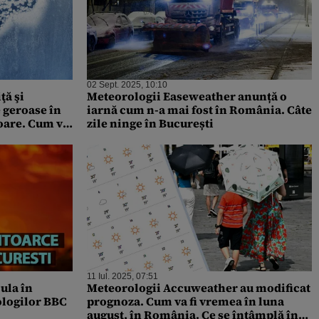
02 Sept. 2025, 10:10
ţă şi
Meteorologii Easeweather anunță o
 geroase în
iarnă cum n-a mai fost în România. Câte
oare. Cum va
zile ninge în București
11 Iul. 2025, 07:51
cula în
Meteorologii Accuweather au modificat
ologilor BBC
prognoza. Cum va fi vremea în luna
august, în România. Ce se întâmplă în