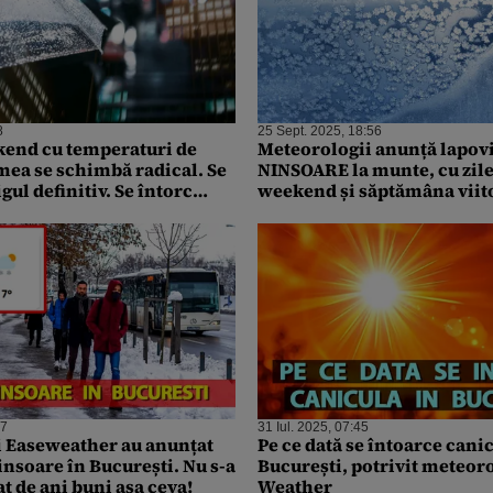
8
25 Sept. 2025, 18:56
kend cu temperaturi de
Meteorologii anunță lapovi
ea se schimbă radical. Se
NINSOARE la munte, cu zile
igul definitiv. Se întorc
weekend și săptămâna viit
sorile
fi vremea în București
47
31 Iul. 2025, 07:45
 Easeweather au anunțat
Pe ce dată se întoarce cani
insoare în București. Nu s-a
București, potrivit meteor
t de ani buni așa ceva!
Weather