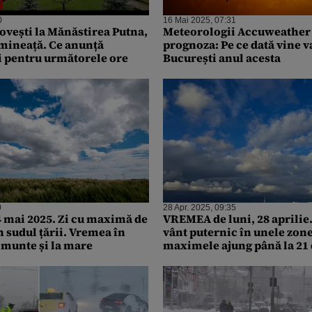
0
16 Mai 2025, 07:31
povești la Mănăstirea Putna,
Meteorologii Accuweather 
imineață. Ce anunță
prognoza: Pe ce dată vine v
 pentru următorele ore
București anul acesta
0
28 Apr. 2025, 09:35
4 mai 2025. Zi cu maximă de
VREMEA de luni, 28 aprilie. 
n sudul țării. Vremea în
vânt puternic în unele zone
 munte și la mare
maximele ajung până la 21 
Celsius