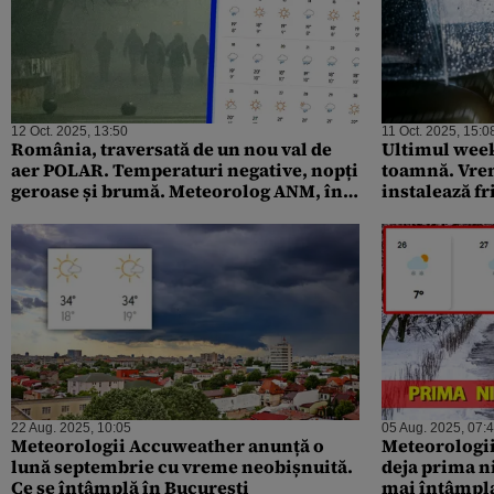
12 Oct. 2025, 13:50
11 Oct. 2025, 15:0
România, traversată de un nou val de
Ultimul wee
aer POLAR. Temperaturi negative, nopți
toamnă. Vrem
geroase și brumă. Meteorolog ANM, în
instalează fr
exclusivitate pentru Gândul: „Se
ploile și nin
menține semnalul de răcire”
22 Aug. 2025, 10:05
05 Aug. 2025, 07:
Meteorologii Accuweather anunță o
Meteorologii
lună septembrie cu vreme neobișnuită.
deja prima n
Ce se întâmplă în București
mai întâmpla