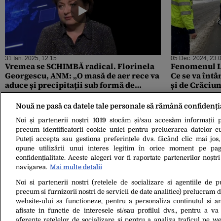
31 Ian. 2025, 12:15
05 Dec. 2024, 23:
Vremea se SCHIMBĂ radical. Florinela
Fenomenul L
Georgescu, ANM: „O masă de aer rece va
Ce se va înt
aduce și precipitații sub formă de
și de Crăciun
ninsoare, începând de duminică”
Revelion
Nouă ne pasă ca datele tale personale să rămână confidenți
Noi și partenerii noștri
1019
stocăm și/sau accesăm informații pe
precum identificatorii cookie unici pentru prelucrarea datelor c
Puteți accepta sau gestiona preferințele dvs. făcând clic mai jos,
opune utilizării unui interes legitim în orice moment pe pag
confidențialitate. Aceste alegeri vor fi raportate partenerilor noștr
navigarea.
Mai multe detalii
Noi si partenerii nostri (retelele de socializare si agentiile de p
20 Sept. 2024, 12:36
precum si furnizorii nostri de servicii de date analitice) prelucram 
Cum va fi VREMEA în weekend și ce
website-ului sa functioneze, pentru a personaliza continutul si an
prognoză este pentru București.
afisate in functie de interesele si/sau profilul dvs., pentru a va 
Meteorologii au emis un cod galben în
aferente retelelor de socializare si pentru a analiza traficul pe we