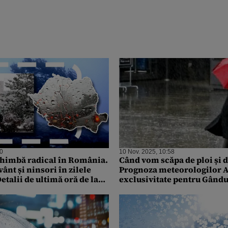
00
10 Nov. 2025, 10:58
himbă radical în România.
Când vom scăpa de ploi și d
vânt și ninsori în zilele
Prognoza meteorologilor 
talii de ultimă oră de la
exclusivitate pentru Gându
 ANM, în exclusivitate
temperaturi se vor înregist
ul
noiembrie