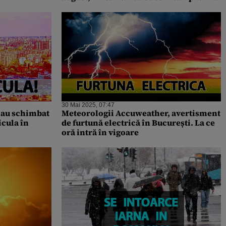
București
30 Mai 2025, 07:47
 au schimbat
Meteorologii Accuweather, avertisment
icula în
de furtună electrică în București. La ce
oră intră în vigoare