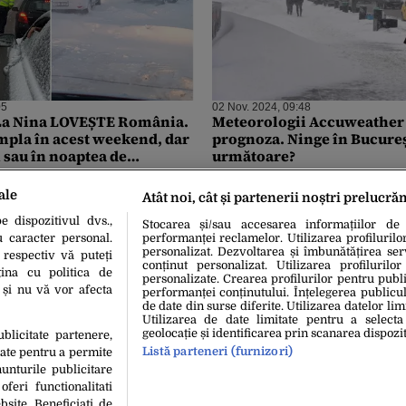
05
02 Nov. 2024, 09:48
a Nina LOVEȘTE România.
Meteorologii Accuweather 
âmpla în acest weekend, dar
prognoza. Ninge în Bucureșt
 sau în noaptea de
următoare?
ale
Atât noi, cât și partenerii noștri prelucră
 dispozitivul dvs.,
Stocarea și/sau accesarea informațiilor de
u caracter personal.
performanței reclamelor. Utilizarea profilurilo
personalizat. Dezvoltarea și îmbunătățirea serv
 respectiv vă puteți
conținut personalizat. Utilizarea profilurilor
ina cu politica de
personalizate. Crearea profilurilor pentru publ
i și nu vă vor afecta
performanței conținutului. Înțelegerea publiculu
de date din surse diferite. Utilizarea datelor lim
Utilizarea de date limitate pentru a selecta
geolocație și identificarea prin scanarea dispozit
ublicitate partenere,
Listă parteneri (furnizori)
date pentru a permite
unturile publicitare
oferi functionalitati
bsite. Beneficiati de