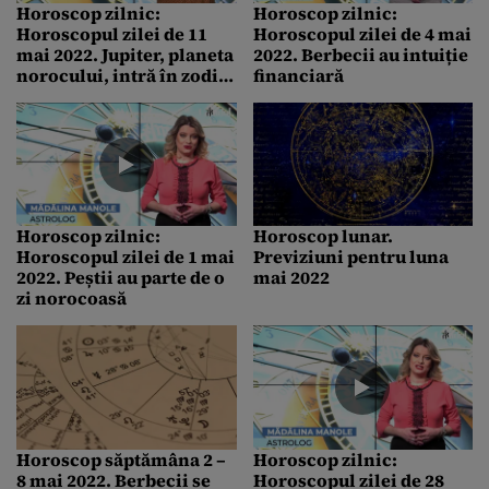
Horoscop zilnic:
Horoscop zilnic:
Horoscopul zilei de 11
Horoscopul zilei de 4 mai
mai 2022. Jupiter, planeta
2022. Berbecii au intuiție
norocului, intră în zodia
financiară
Berbec
Horoscop zilnic:
Horoscop lunar.
Horoscopul zilei de 1 mai
Previziuni pentru luna
2022. Peștii au parte de o
mai 2022
zi norocoasă
Horoscop săptămâna 2 –
Horoscop zilnic:
8 mai 2022. Berbecii se
Horoscopul zilei de 28