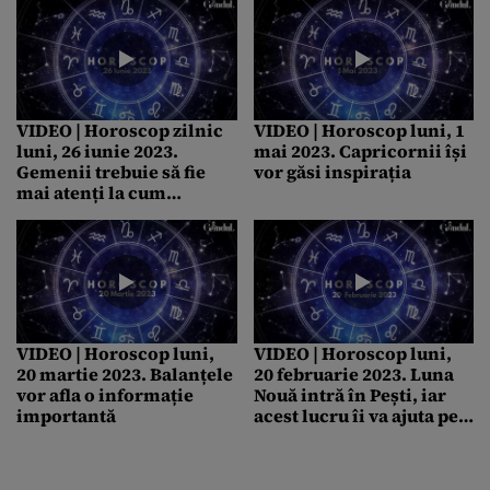
VIDEO | Horoscop zilnic
VIDEO | Horoscop luni, 1
luni, 26 iunie 2023.
mai 2023. Capricornii își
Gemenii trebuie să fie
vor găsi inspirația
mai atenți la cum
comunică
VIDEO | Horoscop luni,
VIDEO | Horoscop luni,
20 martie 2023. Balanțele
20 februarie 2023. Luna
vor afla o informație
Nouă intră în Pești, iar
importantă
acest lucru îi va ajuta pe
gemeni să își clarifice
situația profesională