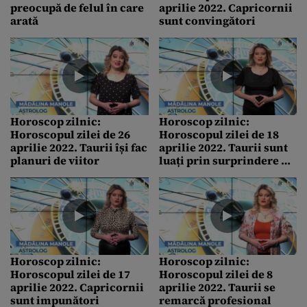
preocupă de felul în care
aprilie 2022. Capricornii
arată
sunt convingători
Horoscop zilnic:
Horoscop zilnic:
Horoscopul zilei de 26
Horoscopul zilei de 18
aprilie 2022. Taurii își fac
aprilie 2022. Taurii sunt
planuri de viitor
luați prin surprindere de
veștile primite
Horoscop zilnic:
Horoscop zilnic:
Horoscopul zilei de 17
Horoscopul zilei de 8
aprilie 2022. Capricornii
aprilie 2022. Taurii se
sunt impunători
remarcă profesional