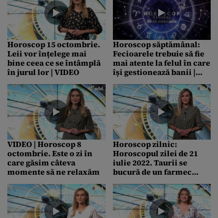
Horoscop 15 octombrie.
Horoscop săptămânal:
Leii vor înțelege mai
Fecioarele trebuie să fie
bine ceea ce se întâmplă
mai atente la felul în care
în jurul lor | VIDEO
își gestionează banii |
VIDEO
VIDEO | Horoscop 8
Horoscop zilnic:
octombrie. Este o zi în
Horoscopul zilei de 21
care găsim câteva
iulie 2022. Taurii se
momente să ne relaxăm
bucură de un farmec
aparte