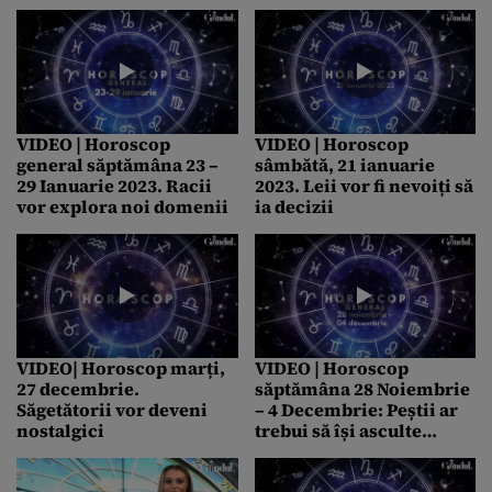
neînțelegeri
VIDEO | Horoscop
VIDEO | Horoscop
general săptămâna 23 –
sâmbătă, 21 ianuarie
29 Ianuarie 2023. Racii
2023. Leii vor fi nevoiți să
vor explora noi domenii
ia decizii
VIDEO| Horoscop marți,
VIDEO | Horoscop
27 decembrie.
săptămâna 28 Noiembrie
Săgetătorii vor deveni
– 4 Decembrie: Peștii ar
nostalgici
trebui să își asculte
intuiția