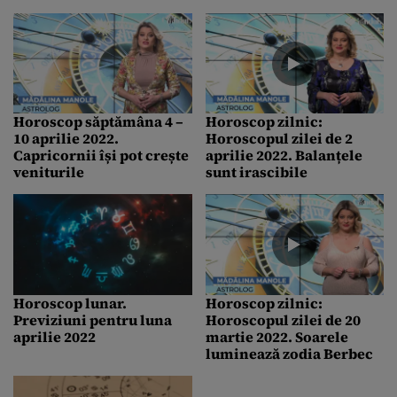
Horoscop săptămâna 4 –
Horoscop zilnic:
10 aprilie 2022.
Horoscopul zilei de 2
Capricornii își pot crește
aprilie 2022. Balanțele
veniturile
sunt irascibile
Horoscop lunar.
Horoscop zilnic:
Previziuni pentru luna
Horoscopul zilei de 20
aprilie 2022
martie 2022. Soarele
luminează zodia Berbec