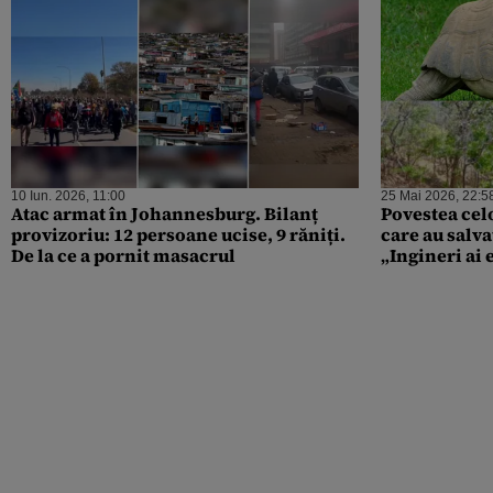
10 Iun. 2026, 11:00
25 Mai 2026, 22:5
Atac armat în Johannesburg. Bilanț
Povestea celo
provizoriu: 12 persoane ucise, 9 răniți.
care au salva
De la ce a pornit masacrul
„Ingineri ai