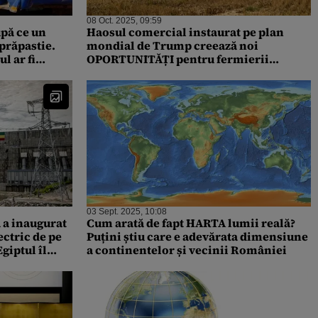
08 Oct. 2025, 09:59
pă ce un
Haosul comercial instaurat pe plan
 prăpastie.
mondial de Trump creează noi
l ar fi
OPORTUNITĂȚI pentru fermierii
i
africani
03 Sept. 2025, 10:08
 a inaugurat
Cum arată de fapt HARTA lumii reală?
ctric de pe
Puțini știu care e adevărata dimensiune
giptul îl
a continentelor și vecinii României