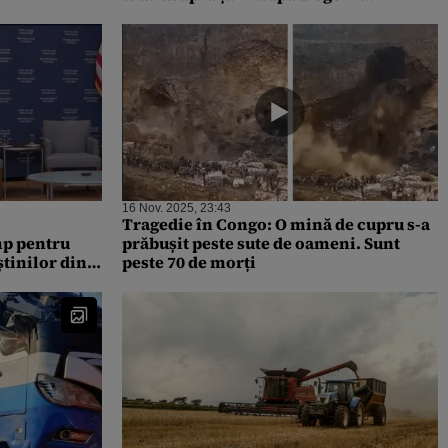
Președintele reales a fost arestat
16 Nov. 2025, 23:43
Tragedie în Congo: O mină de cupru s-a
mp pentru
prăbușit peste sute de oameni. Sunt
știnilor din
peste 70 de morți