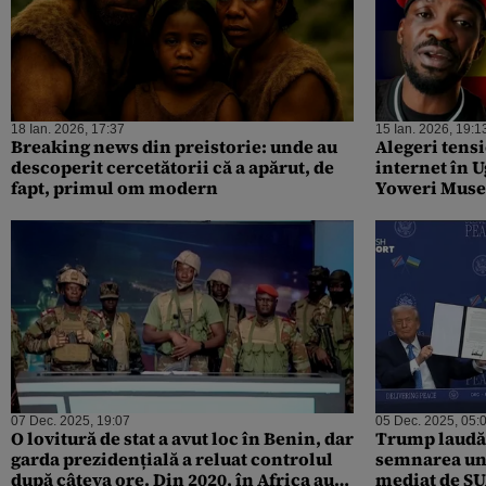
18 Ian. 2026, 17:37
15 Ian. 2026, 19:1
Breaking news din preistorie: unde au
Alegeri tensi
descoperit cercetătorii că a apărut, de
internet în 
fapt, primul om modern
Yoweri Musev
1986, speră l
07 Dec. 2025, 19:07
05 Dec. 2025, 05:
O lovitură de stat a avut loc în Benin, dar
Trump laudă
garda prezidențială a reluat controlul
semnarea un
după câteva ore. Din 2020, în Africa au
mediat de S