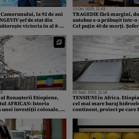
1
13 Oct. 2025, 11:43
 Camerunului, la 92 de ani
TRAGEDIE fără margini, du
NGEVIV șef de stat din
autobuz s-a prăbușit într-o
bătorește victoria în al 8-
Cel puțin 40 de morți. Șoferu
trăgând în protestatari
pierdut controlul volanulu
45
09 Sept. 2025, 11:16
 al Renașterii Etiopiene,
TENSIUNI în Africa. Etiopia
ul AFRICAN: Istoria
cel mai mare baraj hidroele
unei investiții colosale, cu
continent, proiect pe care E
aș și tensiuni pe măsură
respinsese din start