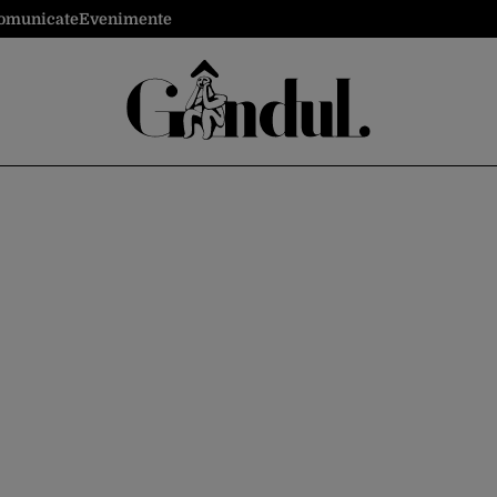
omunicate
Evenimente