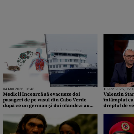
04 Mai 2026, 18:48
10 Apr. 2026, 06:0
Medicii încearcă să evacueze doi
Valentin Stan
pasageri de pe vasul din Cabo Verde
întâmplat ca 
după ce un german și doi olandezi au
dreptul de v
murit de la infecția cu hantavirus
până acum