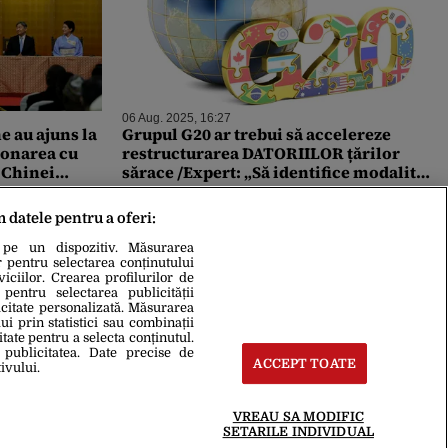
06 Aug. 2025, 16:27
e au ajuns la
Grupul G20 ar trebui să accelereze
ionarea cu
restructurarea DATORIILOR țărilor
 Chinei
sărace /Expert: „Să identifice modalități
re
de facilitare”
m datele pentru a oferi:
 pe un dispozitiv. Măsurarea
r pentru selectarea conținutului
iciilor. Crearea profilurilor de
 pentru selectarea publicității
icitate personalizată. Măsurarea
i prin statistici sau combinații
itate pentru a selecta conținutul.
 publicitatea. Date precise de
ACCEPT TOATE
ivului.
VREAU SA MODIFIC
SETARILE INDIVIDUAL