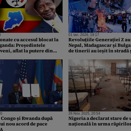
3
01 Ian. 2026, 19:17
onate cu accesul blocat la
Revoluțiile Generației Z au
Uganda: Președintele
Nepal, Madagascar și Bulga
eni, aflat la putere din
de tinerii au ieșit în stradă 
a al șaptelea mandat
„NU” corupției în anul 202
00
26 Nov. 2025, 20:54
 Congo și Rwanda după
Nigeria a declarat stare de
ui nou acord de pace
națională în urma răpirilo
UA