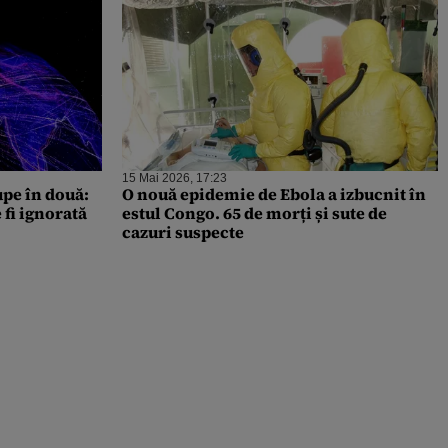
15 Mai 2026, 17:23
upe în două:
O nouă epidemie de Ebola a izbucnit în
fi ignorată
estul Congo. 65 de morți și sute de
cazuri suspecte