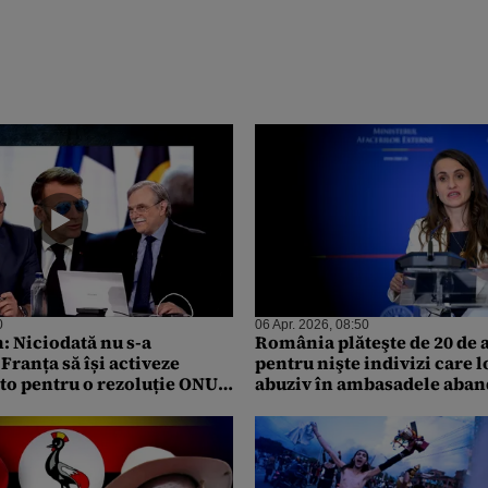
0
06 Apr. 2026, 08:50
: Niciodată nu s-a
România plăteşte de 20 de a
Franța să își activeze
pentru nişte indivizi care 
eto pentru o rezoluție ONU
abuziv în ambasadele aban
Africa