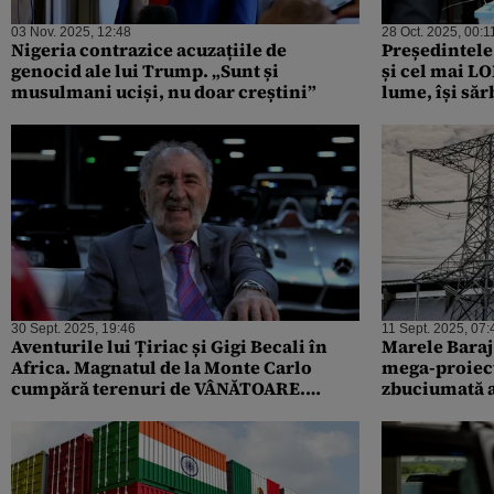
03 Nov. 2025, 12:48
28 Oct. 2025, 00:1
Nigeria contrazice acuzațiile de
Președintele
genocid ale lui Trump. „Sunt și
și cel mai LO
musulmani uciși, nu doar creștini”
lume, își săr
lea mandat, 
30 Sept. 2025, 19:46
11 Sept. 2025, 07:
Aventurile lui Țiriac și Gigi Becali în
Marele Baraj
Africa. Magnatul de la Monte Carlo
mega-proiect
cumpără terenuri de VÂNĂTOARE.
zbuciumată a 
Mogulul din Pipera ctitorește BISERICI
potențial uri