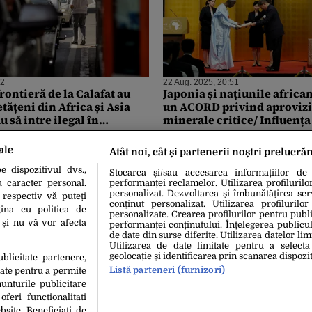
42
22 Aug. 2025, 20:51
frontieră de la Calafat au
Japonia și națiunile african
etățeni din Africa și Asia
un ACORD privind aproviz
 să intre ilegal în
minerale critice/ Influența
provoacă îngrijorări majo
ale
Atât noi, cât și partenerii noștri prelucră
 dispozitivul dvs.,
Stocarea și/sau accesarea informațiilor de
u caracter personal.
performanței reclamelor. Utilizarea profilurilo
personalizat. Dezvoltarea și îmbunătățirea serv
 respectiv vă puteți
conținut personalizat. Utilizarea profilurilor
ina cu politica de
personalizate. Crearea profilurilor pentru publ
i și nu vă vor afecta
performanței conținutului. Înțelegerea publiculu
de date din surse diferite. Utilizarea datelor lim
Utilizarea de date limitate pentru a selecta
geolocație și identificarea prin scanarea dispozit
ublicitate partenere,
Listă parteneri (furnizori)
date pentru a permite
unturile publicitare
oferi functionalitati
bsite. Beneficiati de