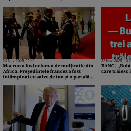
avut loc mai multe puciuri
24 Nov. 2025, 12:41
22 Nov. 2025, 13:
Macron a fost aclamat de mulțimile din
BANC | „Bulă
Africa. Președintele francez a fost
care trăiesc 
întâmpinat cu salve de tun și o paradă
militară