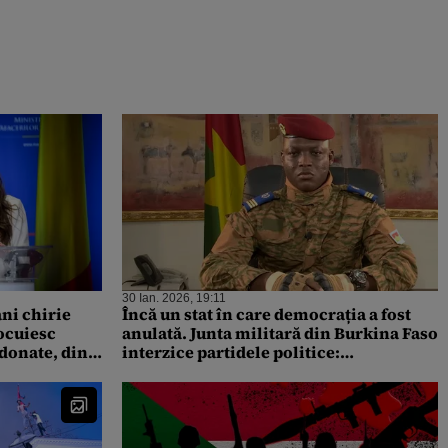
30 Ian. 2026, 19:11
ni chirie
Încă un stat în care democrația a fost
locuiesc
anulată. Junta militară din Burkina Faso
donate, din
interzice partidele politice:
„Pluralismul divizează cetățenii”