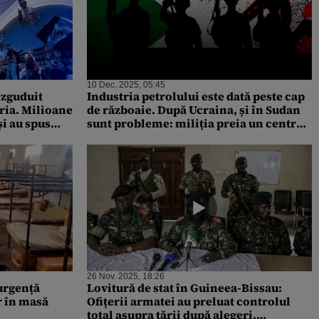
10 Dec. 2025, 05:45
 zguduit
Industria petrolului este dată peste cap
ria. Milioane
de războaie. După Ucraina, și în Sudan
și au spus
sunt probleme: miliția preia un centru
5
petrolier al țării
26 Nov. 2025, 18:26
 urgență
Lovitură de stat în Guineea-Bissau:
r în masă
Ofițerii armatei au preluat controlul
total asupra țării după alegeri.