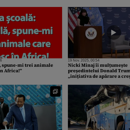
26
19 Nov. 2025, 00:54
, spune-mi trei animale
Nicki Minaj îi mulțumește
în Africa!”
președintelui Donald Tru
„inițiativa de apărare a cre
Nigeria”