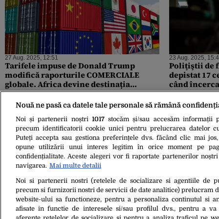
27 Aug. 2025, 12:51
23 Aug. 2025, 15:
Tarifele impuse de Donald Trump
Poliţiştii de 
modifică raporturile COMERCIALE
depistat 17 c
globale. Africa devine destinația
când încercau
favorită a exportatorilor chinezi
România
Nouă ne pasă ca datele tale personale să rămână confidenți
Noi și partenerii noștri
1017
stocăm și/sau accesăm informații pe
precum identificatorii cookie unici pentru prelucrarea datelor c
Puteți accepta sau gestiona preferințele dvs. făcând clic mai jos,
opune utilizării unui interes legitim în orice moment pe pag
confidențialitate. Aceste alegeri vor fi raportate partenerilor noștr
navigarea.
Mai multe detalii
Noi si partenerii nostri (retelele de socializare si agentiile de p
22 Iul. 2025, 16:29
precum si furnizorii nostri de servicii de date analitice) prelucram 
Omenirea se îndreaptă cu pași repezi
website-ului sa functioneze, pentru a personaliza continutul si an
spre colaps de la schimbările climatice.
afisate in functie de interesele si/sau profilul dvs., pentru a va 
11 mari orașe riscă să rămână fără APĂ
aferente retelelor de socializare si pentru a analiza traficul pe we