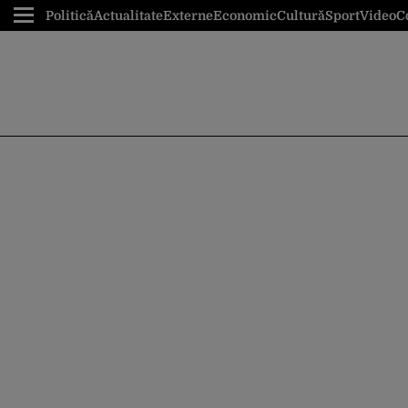
Politică
Actualitate
Externe
Economic
Cultură
Sport
Video
C