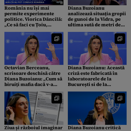
România nu își mai
Diana Buzoianu
permite experimente
analizează situația gropii
politice. Viorica Dăncilă:
de gunoi de la Vidra, pe
„Ce să faci cu Țoiu,
ultima sută de metri de
Buzoianu și Miruță?
mandat: „Nu e cazul să
Oamenii aceștia nu pot
apară un alt depozit
conduce țara.”
competitor”
Octavian Berceanu,
Diana Buzoianu: Această
scrisoare deschisă către
criză este fabricată în
Diana Buzoianu: „Cum să
laboratoarele de la
biruiți mafia dacă v-a
București si de la
dovedit un sat?”
Moscova
Ziua și războiul imaginar
Diana Buzoianu critică