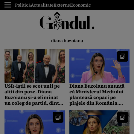
Politică
Actualitate
Externe
Economic
diana buzoianu
USR-iștii se scot unii pe
Diana Buzoianu anunță
alții din poze. Diana
că Ministerul Mediului
Buzoianu și-a eliminat
plantează copaci pe
un coleg de partid, dintr-
plajele din România.
o poză cu Victor
Când va începe procesul
Rebengiuc. Din poza de 3
au mai rămas 2 și un
umăr