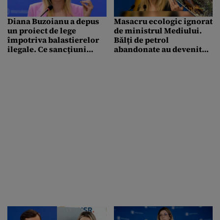
Diana Buzoianu a depus
Masacru ecologic ignorat
un proiect de lege
de ministrul Mediului.
împotriva balastierelor
Bălți de petrol
ilegale. Ce sancțiuni
abandonate au devenit
propune ministrul
capcane mortale pentru
pentru operatorii care
sute de porumbei de
încalcă legea
concurs care sfârșesc în
chinuri greu de
imaginat. Gândul a tras
un semnal de alarmă
încă de acum 2 ani