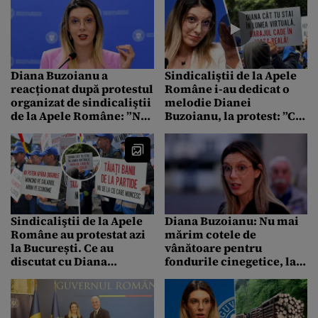
dea înapoi
Diana Buzoianu a
Sindicaliştii de la Apele
reacționat după protestul
Române i-au dedicat o
organizat de sindicaliştii
melodie Dianei
de la Apele Române: ”Nu
Buzoianu, la protest: ”Cu
putem crește salariile
teniși în picioare calcă
pentru mii de oameni
pe apă sau pe lege /
care adună praful de pe
Oricum ce zice ea,
hârtii”
nimeni nu înțelege”
Sindicaliştii de la Apele
Diana Buzoianu: Nu mai
Române au protestat azi
mărim cotele de
la București. Ce au
vânătoare pentru
discutat cu Diana
fondurile cinegetice, la
Buzoianu la Ministerul
specii care nu produc
Mediului
prejudicii