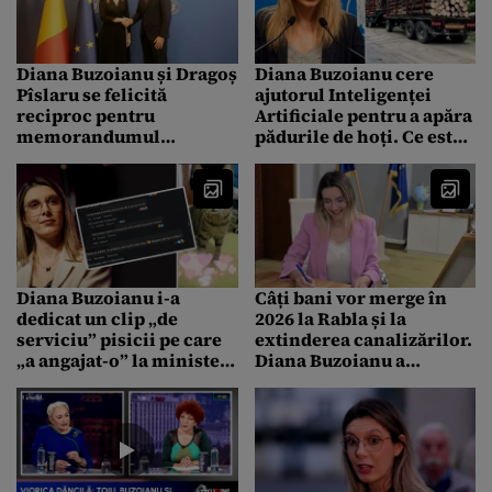
Diana Buzoianu și Dragoș
Diana Buzoianu cere
Pîslaru se felicită
ajutorul Inteligenței
reciproc pentru
Artificiale pentru a apăra
memorandumul
pădurile de hoți. Ce este
România – Norvegia
sistemul SUMAL 3.0
Diana Buzoianu i-a
Câți bani vor merge în
dedicat un clip „de
2026 la Rabla și la
serviciu” pisicii pe care
extinderea canalizărilor.
„a angajat-o” la minister:
Diana Buzoianu a
Aoleu, te-am speriat,
anunțat lansarea în
fato? Ce comentarii a
consultare publică a
primit
bugetului AFM