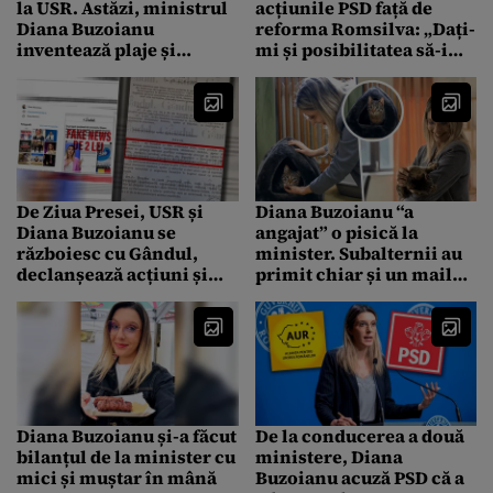
la USR. Astăzi, ministrul
acțiunile PSD față de
Diana Buzoianu
reforma Romsilva: „Dați-
inventează plaje și
mi și posibilitatea să-i
situații „halucinante”
dau afară, că jumătate
inexistente
dintre ei zboară mâine”
De Ziua Presei, USR și
Diana Buzoianu “a
Diana Buzoianu se
angajat” o pisică la
războiesc cu Gândul,
minister. Subalternii au
declanșează acțiuni și
primit chiar și un mail
campanii de intimidare
despre cum să se poarte
pe Facebook și acuză
cu noua “colegă”, Leia.
redacția de Fake News
Gândul publică mailul
după un articol despre
angajările de la Apele
Române. Demontăm
acuzațiile USR-iste cu
Diana Buzoianu și-a făcut
De la conducerea a două
documente și mărturii
bilanțul de la minister cu
ministere, Diana
mici și muștar în mână
Buzoianu acuză PSD că a