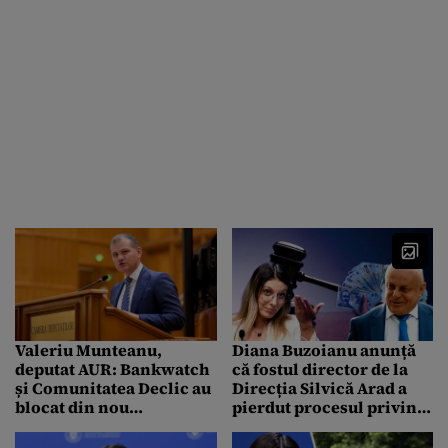
Valeriu Munteanu,
Diana Buzoianu anunță
deputat AUR: Bankwatch
că fostul director de la
și Comunitatea Declic au
Direcția Silvică Arad a
blocat din nou
pierdut procesul privind
finalizarea
bonusul de pensionare.
Hidrocentralei Răstolița
Câți bani va fi obligat să