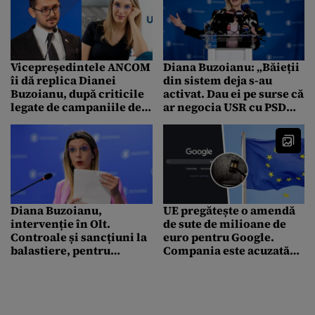
Vicepreședintele ANCOM
Diana Buzoianu: „Băieții
îi dă replica Dianei
din sistem deja s-au
Buzoianu, după criticile
activat. Dau ei pe surse că
legate de campaniile de
ar negocia USR cu PSD
fake news: Stimată
pentru un nou Guvern”
doamnă ministru, CITIȚI
LEGEA!
Diana Buzoianu,
UE pregătește o amendă
intervenție în Olt.
de sute de milioane de
Controale și sancțiuni la
euro pentru Google.
balastiere, pentru
Compania este acuzată
exploatarea ilegală a
de monopol digital
peste 100 de hectare