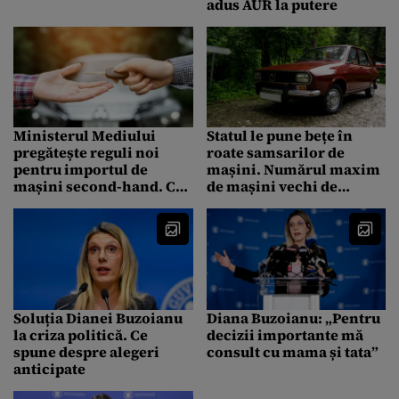
adus AUR la putere
Ministerul Mediului
Statul le pune bețe în
pregătește reguli noi
roate samsarilor de
pentru importul de
mașini. Numărul maxim
mașini second-hand. Ce
de mașini vechi de
se întâmplă cu
persoană care va fi
Programul Rabla
permis
Soluția Dianei Buzoianu
Diana Buzoianu: „Pentru
la criza politică. Ce
decizii importante mă
spune despre alegeri
consult cu mama și tata”
anticipate