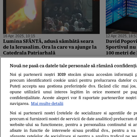
16 Apr. 2025, 10:15
12 Apr. 2025, 18:5
Lumina SFÂNTĂ, adusă sâmbătă seara
David Popovi
de la Ierusalim. Ora la care va ajunge la
Sportivul nu 
Catedrala Patriarhală
100 metri de
Nouă ne pasă ca datele tale personale să rămână confidenți
Noi și partenerii noștri
1019
stocăm și/sau accesăm informații pe
precum identificatorii cookie unici pentru prelucrarea datelor c
Puteți accepta sau gestiona preferințele dvs. făcând clic mai jos,
opune utilizării unui interes legitim în orice moment pe pag
confidențialitate. Aceste alegeri vor fi raportate partenerilor noștr
navigarea.
Mai multe detalii
Noi si partenerii nostri (retelele de socializare si agentiile de p
02 Apr. 2025, 17:53
precum si furnizorii nostri de servicii de date analitice) prelucram 
Porc mistreț în parcul central din
website-ului sa functioneze, pentru a personaliza continutul si an
Otopeni. Mesaj RO-ALERT pentru
afisate in functie de interesele si/sau profilul dvs., pentru a va 
locuitori: „Evitați zona, rămâneți în
aferente retelelor de socializare si pentru a analiza traficul pe we