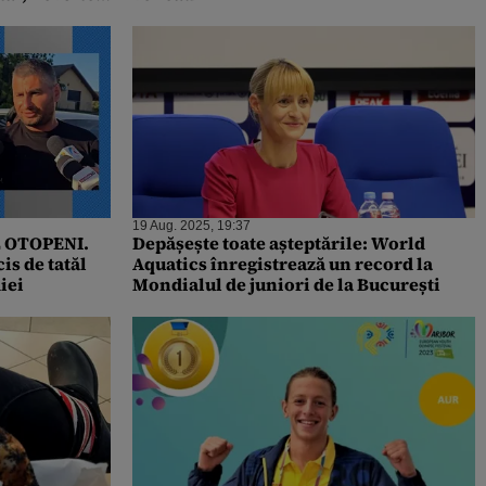
colare
19 Aug. 2025, 19:37
L OTOPENI.
Depășește toate așteptările: World
is de tatăl
Aquatics înregistrează un record la
iei
Mondialul de juniori de la București