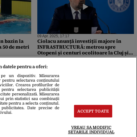
09 Apr. 2025, 17:17
n bazin la
Ciolacu anunță investiții majore în
a 50 de metri
INFRASTRUCTURĂ: metrou spre
Otopeni și centuri ocolitoare la Cluj și
Baia Mare
m datele pentru a oferi:
 pe un dispozitiv. Măsurarea
r pentru selectarea conținutului
iciilor. Crearea profilurilor de
 pentru selectarea publicității
icitate personalizată. Măsurarea
i prin statistici sau combinații
itate pentru a selecta conținutul.
 publicitatea. Date precise de
ACCEPT TOATE
ivului.
VREAU SA MODIFIC
SETARILE INDIVIDUAL