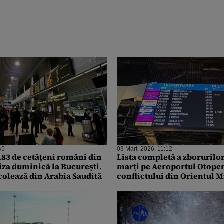
45
03 Mart. 2026, 11:12
183 de cetățeni români din
Lista completă a zborurilo
iza duminică la București.
marți pe Aeroportul Otopen
olează din Arabia Saudită
conflictului din Orientul M