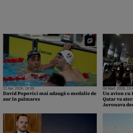
22 Apr. 2026, 19:39
08 Mart. 2026, 15:
David Popovici mai adaugă o medalie de
Un avion cu 
aur în palmares
Qatar va ater
Aeronava dec