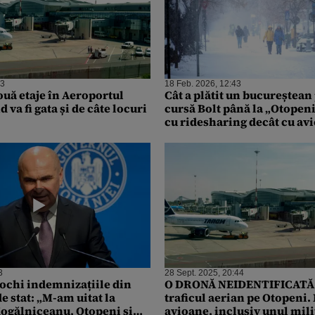
13
18 Feb. 2026, 12:43
ouă etaje în Aeroportul
Cât a plătit un bucureștean
 va fi gata și de câte locuri
cursă Bolt până la „Otopen
cu ridesharing decât cu av
3
28 Sept. 2025, 20:44
 ochi indemnizațiile din
O DRONĂ NEIDENTIFICATĂ a
 stat: „M-am uitat la
traficul aerian pe Otopeni.
ogălniceanu, Otopeni și
avioane, inclusiv unul mili