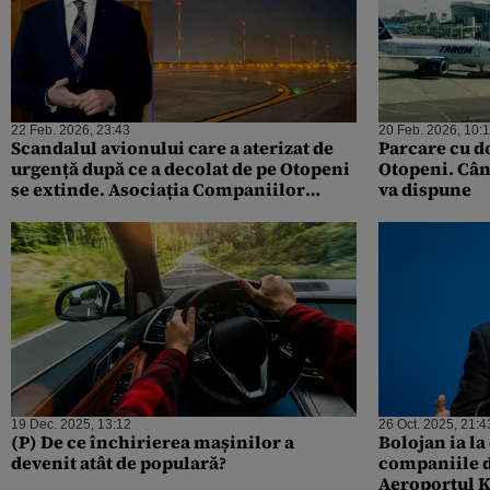
22 Feb. 2026, 23:43
20 Feb. 2026, 10:
Scandalul avionului care a aterizat de
Parcare cu d
urgență după ce a decolat de pe Otopeni
Otopeni. Când
se extinde. Asociația Companiilor
va dispune
aeriene îl acuză pe ministrul Sănătății: „​
Induce panică nejustificată”. Ministrul
răspunde
19 Dec. 2025, 13:12
26 Oct. 2025, 21:4
(P) De ce închirierea mașinilor a
Bolojan ia la
devenit atât de populară?
companiile de
Aeroportul K