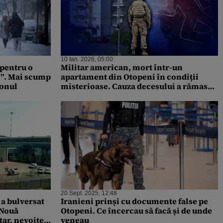
10 Ian. 2026, 05:00
 pentru o
Militar american, mort într-un
i”. Mai scump
apartament din Otopeni în condiții
ionul
misterioase. Cauza decesului a rămas
necunoscută
20 Sept. 2025, 12:48
 bulversat
Iranieni prinși cu documente false pe
 Nouă
Otopeni. Ce încercau să facă și de unde
tar, nevoite
veneau