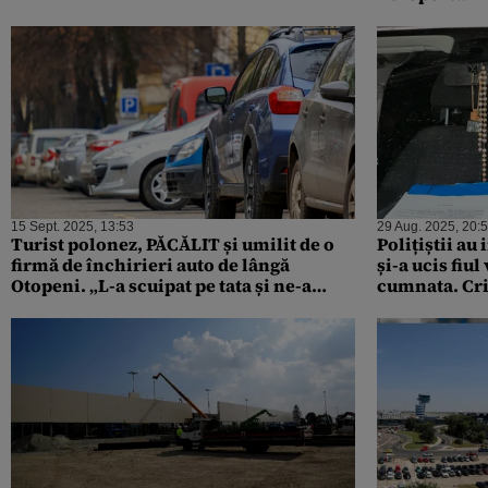
Romatsa”
15 Sept. 2025, 13:53
29 Aug. 2025, 20:
Turist polonez, PĂCĂLIT și umilit de o
Polițiștii au
firmă de închirieri auto de lângă
și-a ucis fiul
Otopeni. „L-a scuipat pe tata și ne-a
cumnata. Cri
arătat degetul mijlociu!”
după 12 ORE