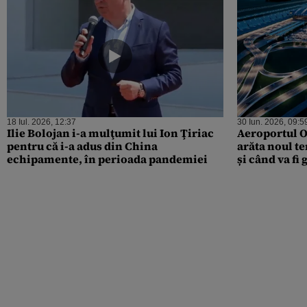
18 Iul. 2026, 12:37
30 Iun. 2026, 09:5
Ilie Bolojan i-a mulţumit lui Ion Ţiriac
Aeroportul O
pentru că i-a adus din China
arăta noul t
echipamente, în perioada pandemiei
și când va fi 