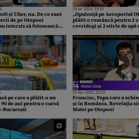
00
29 Iul. 2025, 15:50
Bolt și Uber, nu. De ce sunt
„Opulență pe Aeroportul Ot
erii de pe Otopeni
plătit o româncă pentru 2 c
 au interzis să folosească
covridogi și 2 sticle de ap
transport alternativ
6
22 Apr. 2025, 23:33
ă pe care a plătit-o un
Francisc, Papa care a schi
90 de ani pentru o cursă
și în România. Revelația si
i-București
Matei pe Otopeni