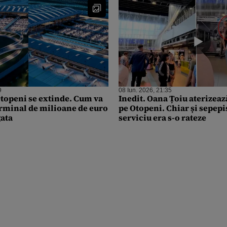
9
08 Iun. 2026, 21:35
topeni se extinde. Cum va
Inedit. Oana Țoiu aterizeaz
erminal de milioane de euro
pe Otopeni. Chiar și sepepi
gata
serviciu era s-o rateze