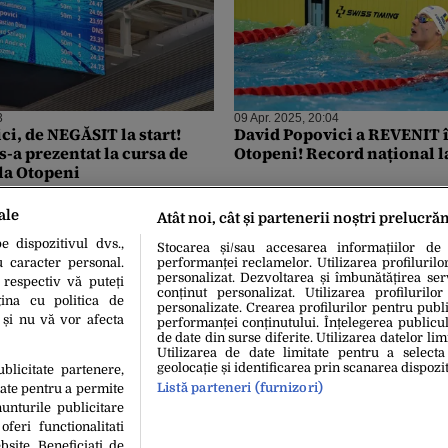
3
09 Apr. 2025, 20:04
ci, de NEGĂSIT la start!
David Popovici a REVENIT î
s-a prezentat la cursa de
Otopeni! Record național l
 la Otopeni
ale
Atât noi, cât și partenerii noștri prelucră
 dispozitivul dvs.,
Stocarea și/sau accesarea informațiilor de
u caracter personal.
performanței reclamelor. Utilizarea profilurilo
personalizat. Dezvoltarea și îmbunătățirea serv
 respectiv vă puteți
conținut personalizat. Utilizarea profilurilor
ina cu politica de
personalizate. Crearea profilurilor pentru publ
i și nu vă vor afecta
performanței conținutului. Înțelegerea publiculu
de date din surse diferite. Utilizarea datelor lim
Utilizarea de date limitate pentru a selecta
geolocație și identificarea prin scanarea dispozit
ublicitate partenere,
Listă parteneri (furnizori)
date pentru a permite
unturile publicitare
oferi functionalitati
bsite. Beneficiati de