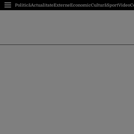
Politică
Actualitate
Externe
Economic
Cultură
Sport
Video
C