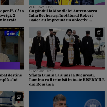
21 Iul. 2025, 14:00
openi”. Cât a
Cu gândul la Mondiale! Antrenoarea
ovrigi, 2
Iulia Becheru și înotătorul Robert
ă minerală
Badea au împreună un obiectiv:
„Timpul trebuie îmbunătățit”
19 Apr. 2025, 18:30
mbat destine
Sfânta Lumină a ajuns la București.
mplă a lui
Lumina va fi trimisă în toate BISERICILE
din România