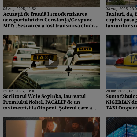
05 Aug. 2025, 11:52
03 Aug. 2025, 08:
Acuzații de fraudă la modernizarea
Taxiuri, da, 
aeroportului din Constanța/Ce spune
captivi pasag
MIT: „Sesizarea a fost transmisă chiar
taxiurilor și
de către reprezentanții Aeroportului”
mașinile de 
29 Iun. 2025, 13:06
28 Iun. 2025, 17:0
Scriitorul Wole Soyinka, laureatul
Suma fabuloas
Premiului Nobel, PĂCĂLIT de un
NIGERIAN de 
taximetrist la Otopeni. Șoferul care a
TAXI Otopen
cerut 400 de euro pentru cursă, reținut