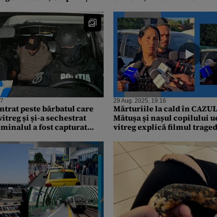
să aterizeze pe pista de de
57
29 Aug. 2025, 19:16
 intrat peste bărbatul care
Mărturiile la cald în CAZU
 vitreg și și-a sechestrat
Mătușa și nașul copilului uc
minalul a fost capturat
vitreg explică filmul traged
 de NEGOCIERI