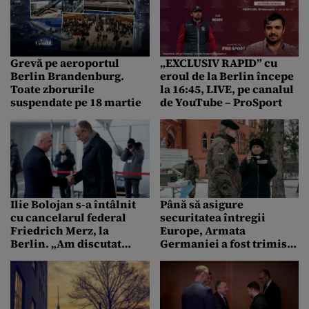
continua și de Paște”
ne unesc”
Grevă pe aeroportul
„EXCLUSIV RAPID” cu
Berlin Brandenburg.
eroul de la Berlin începe
Toate zborurile
la 16:45, LIVE, pe canalul
suspendate pe 18 martie
de YouTube – ProSport
Ilie Bolojan s-a întâlnit
Până să asigure
cu cancelarul federal
securitatea întregii
Friedrich Merz, la
Europe, Armata
Berlin. „Am discutat
Germaniei a fost trimisă
despre cum putem
de Merz să distribuie
dezvolta și mai mult
supă în Berlinul rămas
această colaborare”
pe întuneric