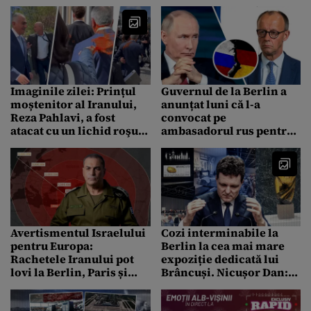
ONU. Statul din Asia care
mai: „Cinism și
a produs marea surpriză
absurditate”
Imaginile zilei: Prințul
Guvernul de la Berlin a
moștenitor al Iranului,
anunțat luni că l-a
Reza Pahlavi, a fost
convocat pe
atacat cu un lichid roşu,
ambasadorul rus pentru
după o conferință la
a denunța „amenințările
Berlin
directe din partea Rusiei
împotriva Germaniei”
Avertismentul Israelului
Cozi interminabile la
pentru Europa:
Berlin la cea mai mare
Rachetele Iranului pot
expoziție dedicată lui
lovi la Berlin, Paris și
Brâncuși. Nicușor Dan:
Roma. Șeful IDF:
„Valorile culturale
„Războiul cu Iranul va
autentice ne apropie și