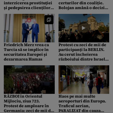
interzicerea prostituției
certurilor din coaliție.
și pedepsirea clienților
Bolojan amână o decizie
în Germania: „A ajuns
pe care Germania a luat-
bordelul Europei”
o deja. Merz crește
salariul minim.
Guvernul României mai
așteaptă
Friedrich Merz vrea ca
Protest cu zeci de mii de
Turcia să se implice în
participanți la BERLIN.
securitatea Europei și
Au cerut încheierea
dezarmarea Hamas
războiului dintre Israel
și Hamas
RĂZBOI în Orientul
Haos pe mai multe
Mijlociu, ziua 723.
aeroporturi din Europa.
Protest de amploare în
Traficul aerian,
Germania: zeci de mii de
PARALIZAT din cauza