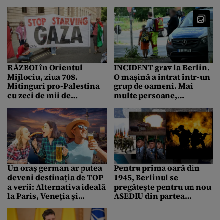
nemți au manifestat la
unui atac cibernetic
Berlin împotriva
major / Care este situația
Israelului
pe Otopeni
RĂZBOI în Orientul
INCIDENT grav la Berlin.
Mijlociu, ziua 708.
O mașină a intrat într-un
Mitinguri pro-Palestina
grup de oameni. Mai
cu zeci de mii de
multe persoane,
participanți în weekend
majoritatea copii, au fost
rănite
Un oraș german ar putea
Pentru prima oară din
deveni destinația de TOP
1945, Berlinul se
a verii: Alternativa ideală
pregătește pentru un nou
la Paris, Veneția și
ASEDIU din partea
Barcelona, afectate de
Rusiei. Forțele de
caniculă și
apărare și 12 spitale ale