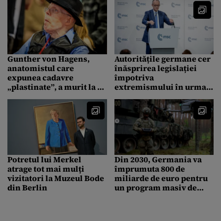
Gunther von Hagens,
Autoritățile germane cer
anatomistul care
înăsprirea legislației
expunea cadavre
împotriva
„plastinate”, a murit la 81
extremismului în urma
de ani. Ultima dorință a
atacului de la parada
„Doctorului morții”
Pride din Berlin
Potretul lui Merkel
Din 2030, Germania va
atrage tot mai mulți
împrumuta 800 de
vizitatori la Muzeul Bode
miliarde de euro pentru
din Berlin
un program masiv de
înarmare în combaterea
amenințării ruse