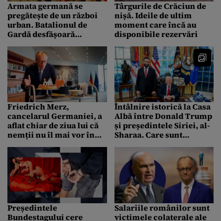
Armata germană se
Târgurile de Crăciun de
pregătește de un război
nișă. Ideile de ultim
urban. Batalionul de
moment care încă au
Gardă desfășoară
disponibile rezervări
exerciții militare la
metroul din Berlin
Friedrich Merz,
Întâlnire istorică la Casa
cancelarul Germaniei, a
Albă între Donald Trump
aflat chiar de ziua lui că
și președintele Siriei, al-
nemții nu îl mai vor în
Sharaa. Care sunt
funcție
concluziile întâlnirii
Președintele
Salariile românilor sunt
Bundestagului cere
victimele colaterale ale