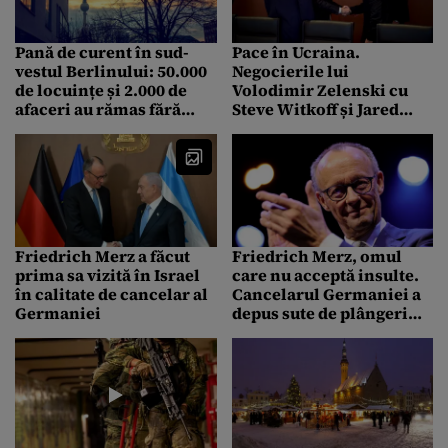
Pană de curent în sud-
Pace în Ucraina.
vestul Berlinului: 50.000
Negocierile lui
de locuințe și 2.000 de
Volodimir Zelenski cu
afaceri au rămas fără
Steve Witkoff și Jared
electricitate
Kushner s-au încheiat
după 5 ore. Urmează să
fie reluate mâine
dimineață
Friedrich Merz a făcut
Friedrich Merz, omul
prima sa vizită în Israel
care nu acceptă insulte.
în calitate de cancelar al
Cancelarul Germaniei a
Germaniei
depus sute de plângeri
penale pentru insultele
primite online