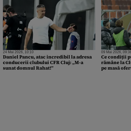
24 Mai 2026, 10:10
09 Mai 2026, 09:3
Daniel Pancu, atac incredibil la adresa
Ce condiții 
conducerii clubului CFR Cluj: „M-a
rămâne la Cl
sunat domnul Rahat!”
pe masă ofer