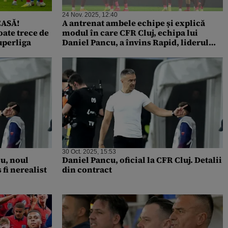
24 Nov. 2025, 12:40
CASĂ!
A antrenat ambele echipe și explică
oate trece de
modul în care CFR Cluj, echipa lui
uperliga
Daniel Pancu, a învins Rapid, liderul
din Superliga
30 Oct. 2025, 15:53
cu, noul
Daniel Pancu, oficial la CFR Cluj. Detalii
 fi nerealist
din contract