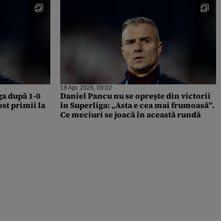
18 Apr. 2026, 09:02
ga după 1-0
Daniel Pancu nu se oprește din victorii
ost primii la
în Superliga: „Asta e cea mai frumoasă”.
Ce meciuri se joacă în această rundă