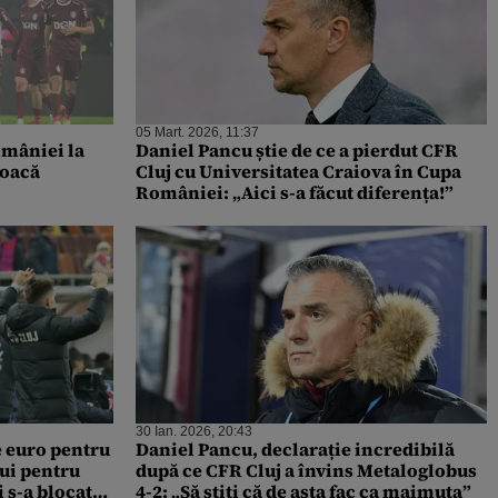
05 Mart. 2026, 11:37
omâniei la
Daniel Pancu știe de ce a pierdut CFR
joacă
Cluj cu Universitatea Craiova în Cupa
României: „Aici s-a făcut diferența!”
30 Ian. 2026, 20:43
e euro pentru
Daniel Pancu, declarație incredibilă
lui pentru
după ce CFR Cluj a învins Metaloglobus
 s-a blocat
4-2: „Să știți că de asta fac ca maimuța”