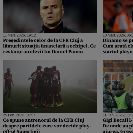
11 Mart. 2026, 19:12
10 Mart. 2026, 06:
Președintele celor de la CFR Cluj a
Dinamo se pr
lămurit situația financiară a echipei. Ce
Cum arată cl
restanțe au elevii lui Daniel Pancu
startul playo
25 Feb. 2026, 18:57
11 Feb. 2026, 08:
Ce spune antrenorul de la CFR Cluj
Gigi Becali 
despre partidele care vor decide play-
De unde au p
off-ul Superligii
aiurea. Greș