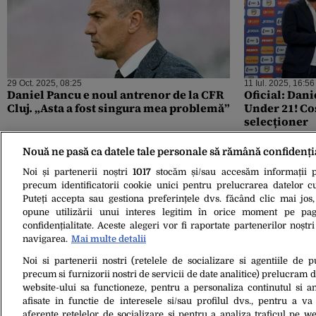
29 Oct. 2025, 08:25
11 Iul. 2025, 16:56
Daniel Pancu e noul antrenor de la CFR
Oficial: Dani
Cluj. „Asta a fost singura mea problemă”
Under 21! Co
selecționer
Nouă ne pasă ca datele tale personale să rămână confidenți
Noi și partenerii noștri
1017
stocăm și/sau accesăm informații pe
precum identificatorii cookie unici pentru prelucrarea datelor c
Puteți accepta sau gestiona preferințele dvs. făcând clic mai jos,
opune utilizării unui interes legitim în orice moment pe pag
confidențialitate. Aceste alegeri vor fi raportate partenerilor noștr
navigarea.
Mai multe detalii
Noi si partenerii nostri (retelele de socializare si agentiile de p
15 Iun. 2025, 16:22
precum si furnizorii nostri de servicii de date analitice) prelucram 
Daniel Pancu pleacă de la naționala
website-ului sa functioneze, pentru a personaliza continutul si an
României U21. A făcut anunțul după
afisate in functie de interesele si/sau profilul dvs., pentru a va 
meciul pierdut cu Spania U 21
aferente retelelor de socializare si pentru a analiza traficul pe we