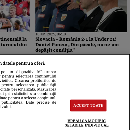
18 Iun. 2025, 06:18
tinentală la
Slovacia – România 2-1 la Under 21!
 turneul din
Daniel Pancu: „Din păcate, nu ne-am
depășit condiția”
m datele pentru a oferi:
 pe un dispozitiv. Măsurarea
r pentru selectarea conținutului
iciilor. Crearea profilurilor de
 pentru selectarea publicității
icitate personalizată. Măsurarea
i prin statistici sau combinații
itate pentru a selecta conținutul.
 publicitatea. Date precise de
ACCEPT TOATE
ivului.
VREAU SA MODIFIC
SETARILE INDIVIDUAL