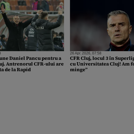
8
26 Apr. 2026, 07:58
pune Daniel Pancu pentru a
CFR Cluj, locul 3 în Superli
uj. Antrenorul CFR-ului are
cu Universitatea Cluj! Am f
ta de la Rapid
minge”