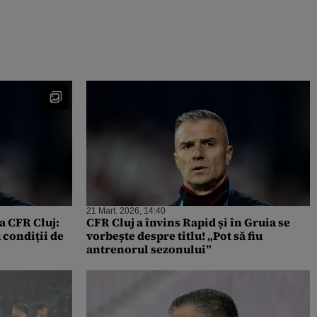
21 Mart. 2026, 14:40
a CFR Cluj:
CFR Cluj a învins Rapid și în Gruia se
u condiții de
vorbește despre titlu! „Pot să fiu
antrenorul sezonului”