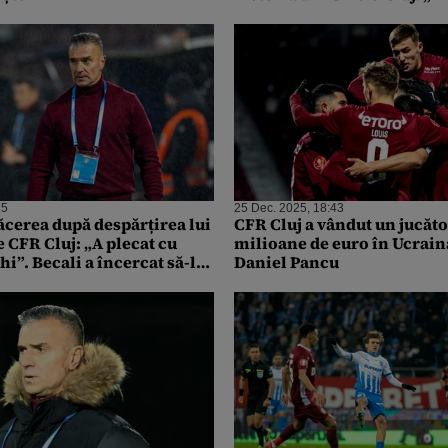
telefonul de la mesaje”
35
25 Dec. 2025, 18:43
ăcerea după despărțirea lui
CFR Cluj a vândut un jucăto
 CFR Cluj: „A plecat cu
milioane de euro în Ucrain
hi”. Becali a încercat să-l
Daniel Pancu
„pachet” la FCSB