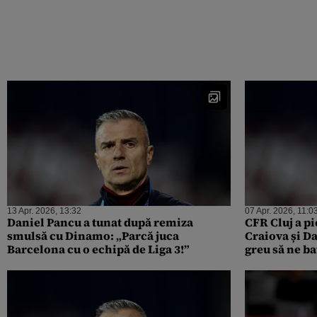
13 Apr. 2026, 13:32
07 Apr. 2026, 11:0
Daniel Pancu a tunat după remiza
CFR Cluj a p
smulsă cu Dinamo: „Parcă juca
Craiova și D
Barcelona cu o echipă de Liga 3!”
greu să ne ba