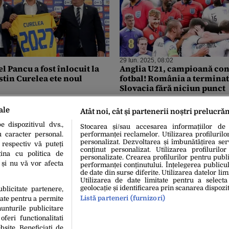
29 Iun. 2025, 08:02
el Pancu a fost înlocuit la
Anglia U21, campioană con
stin Curelea ete noul
fotbal! România a terminat
Slovacia fără niciun punct
ale
Atât noi, cât și partenerii noștri prelucră
 dispozitivul dvs.,
Stocarea și/sau accesarea informațiilor de
u caracter personal.
performanței reclamelor. Utilizarea profilurilo
personalizat. Dezvoltarea și îmbunătățirea serv
 respectiv vă puteți
conținut personalizat. Utilizarea profilurilor
ina cu politica de
personalizate. Crearea profilurilor pentru publ
i și nu vă vor afecta
performanței conținutului. Înțelegerea publiculu
de date din surse diferite. Utilizarea datelor lim
Utilizarea de date limitate pentru a selecta
geolocație și identificarea prin scanarea dispozit
ublicitate partenere,
Listă parteneri (furnizori)
date pentru a permite
unturile publicitare
oferi functionalitati
bsite. Beneficiati de