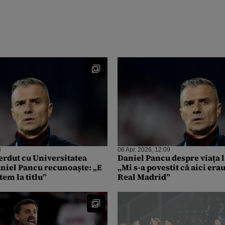
3
06 Apr. 2026, 12:09
ierdut cu Universitatea
Daniel Pancu despre viața l
aniel Pancu recunoaște: „E
„Mi s-a povestit că aici era
tem la titlu”
Real Madrid”