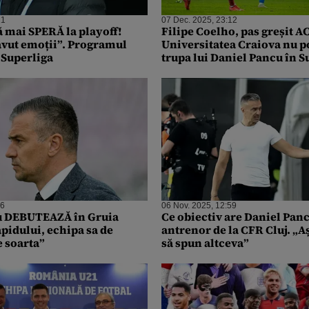
21
07 Dec. 2025, 23:12
ă mai SPERĂ la playoff!
Filipe Coelho, pas greșit A
vut emoții”. Programul
Universitatea Craiova nu p
 Superliga
trupa lui Daniel Pancu în S
56
06 Nov. 2025, 12:59
u DEBUTEAZĂ în Gruia
Ce obiectiv are Daniel Pan
pidului, echipa sa de
antrenor de la CFR Cluj. „Aș
e soarta”
să spun altceva”