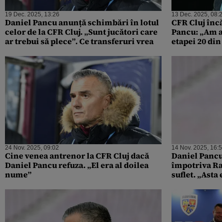
19 Dec. 2025, 13:26
13 Dec. 2025, 08:
Daniel Pancu anunță schimbări în lotul
CFR Cluj înc
celor de la CFR Cluj. „Sunt jucători care
Pancu: „Am a
ar trebui să plece”. Ce transferuri vrea
etapei 20 din
24 Nov. 2025, 09:02
14 Nov. 2025, 16:
Cine venea antrenor la CFR Cluj dacă
Daniel Panc
Daniel Pancu refuza. „El era al doilea
împotriva Ra
nume”
suflet. „Asta 