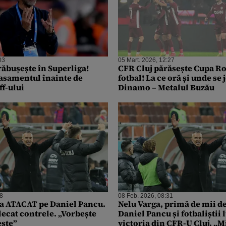
03
05 Mart. 2026, 12:27
ăbușește în Superliga!
CFR Cluj părăsește Cupa R
asamentul înainte de
fotbal! La ce oră și unde se 
ff-ului
Dinamo – Metalul Buzău
58
08 Feb. 2026, 08:31
l-a ATACAT pe Daniel Pancu.
Nelu Varga, primă de mii d
lecat contrele. „Vorbește
Daniel Pancu și fotbaliștii 
ește”
victoria din CFR-U Cluj. „Mi