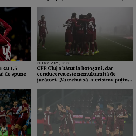
20 Dec. 2025, 12:28
r cu 1,5
CFR Cluj a bătut la Botoșani, dar
a! Ce spune
conducerea este nemulțumită de
jucători. „Va trebui să «aerisim» puțin
vestiarul! Sunt incompatibili cu mine”