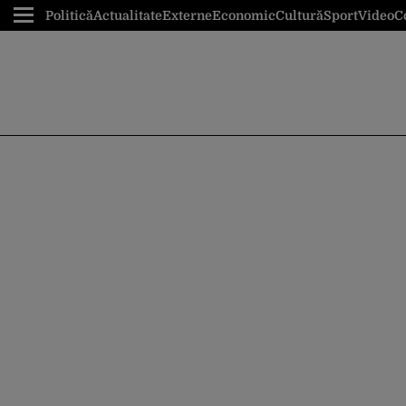
Politică
Actualitate
Externe
Economic
Cultură
Sport
Video
C