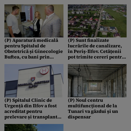
din județ
(P) Aparatură medicală
(P) Sunt finalizate
pentru Spitalul de
lucrările de canalizare,
Obstetrică și Ginecologie
în Periș-Ilfov. Cetățenii
Buftea, cu bani prin
pot trimite cereri pentru
PNRR
racordare
(P) Spitalul Clinic de
(P) Noul centru
Urgență din Ilfov a fost
multifuncțional de la
acreditat pentru
Tunari va găzdui și un
prelevare și transplant
dispensar
de organe