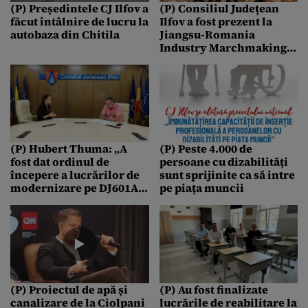
(P) Președintele CJ Ilfov a
(P) Consiliul Județean
făcut întâlnire de lucru la
Ilfov a fost prezent la
autobaza din Chitila
Jiangsu-Romania
Industry Marchmaking
Event de la Palatul
Parlamentului
(P) Hubert Thuma: „A
(P) Peste 4.000 de
fost dat ordinul de
persoane cu dizabilități
începere a lucrărilor de
sunt sprijinite ca să intre
modernizare pe DJ601A
pe piața muncii
Chiajna”
(P) Proiectul de apă și
(P) Au fost finalizate
canalizare de la Ciolpani
lucrările de reabilitare la