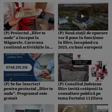
bugetul local
(P) Proiectul „Ilfov te
(P) Nouă staţii de epurare
aude” a început la
vor fi puse în funcţiune
Măgurele. Caravana
în Ilfov, începând cu
continuă activitățile în
2025, cu bani europeni
localitățile Jilava și
Bragadiru
(P) Se fac înscrieri
(P) Consiliul Judeţean
pentru proiectul „Ilfov te
Ilfov invită cetăţenii la
aude”. Programul este
consultare publică pe
gratuit
tema Fortului 13 Jilava