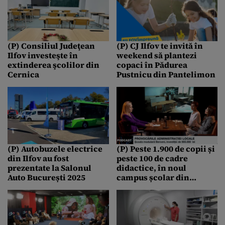
(P) Consiliul Judeţean
(P) CJ Ilfov te invită în
Ilfov investeşte în
weekend să plantezi
extinderea şcolilor din
copaci în Pădurea
Cernica
Pustnicu din Pantelimon
(P) Autobuzele electrice
(P) Peste 1.900 de copii și
din Ilfov au fost
peste 100 de cadre
prezentate la Salonul
didactice, în noul
Auto București 2025
campus școlar din
Chiajna