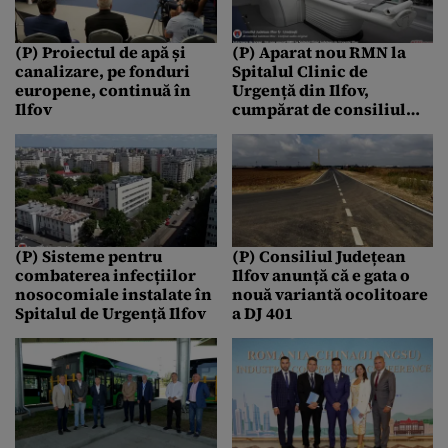
(P) Proiectul de apă și
(P) Aparat nou RMN la
canalizare, pe fonduri
Spitalul Clinic de
europene, continuă în
Urgență din Ilfov,
Ilfov
cumpărat de consiliul
județean
(P) Sisteme pentru
(P) Consiliul Județean
combaterea infecțiilor
Ilfov anunță că e gata o
nosocomiale instalate în
nouă variantă ocolitoare
Spitalul de Urgență Ilfov
a DJ 401