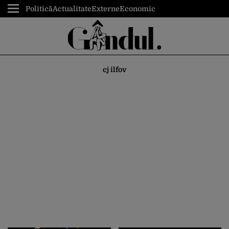
Politică
Actualitate
Externe
Economic
cj ilfov