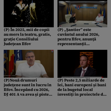
(P) În 2025, mii de copii
(P) „Şantier” este
au mers la teatru, gratis,
cuvântul anului 2026,
graţie Consiliului
pentru Ilfov, anunţă
Judeţean Ilfov
reprezentanţii
consiliului judeţean
(P)Nouă drumuri
(P) Peste 2,5 miliarde de
judeţene sunt în lucru în
lei, bani europeni și bani
Ilfov. Începând cu 2026,
de la bugetul local
DJ 401 A va avea şi piste
investiţi în proiectele de
de bicicletă
apă şi canalizare