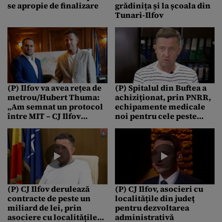
se apropie de finalizare
grădinița și la școala din
Tunari-Ilfov
(P) Ilfov va avea rețea de
(P) Spitalul din Buftea a
metrou/Hubert Thuma:
achiziționat, prin PNRR,
„Am semnat un protocol
echipamente medicale
între MIT – CJ Ilfov
noi pentru cele peste
pentru Magistrala 7 de
100.000 de persoane pe
metrou Bragadiru –
care le deservește
Voluntari”
(P) CJ Ilfov derulează
(P) CJ Ilfov, asocieri cu
contracte de peste un
localitățile din județ
miliard de lei, prin
pentru dezvoltarea
asociere cu localitățile
administrativă