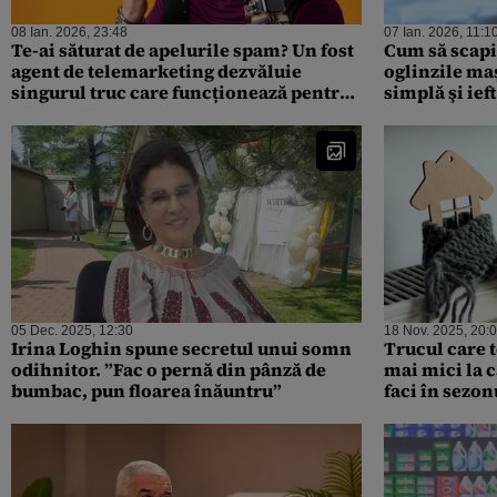
08 Ian. 2026, 23:48
07 Ian. 2026, 11:1
Te-ai săturat de apelurile spam? Un fost
Cum să scapi
agent de telemarketing dezvăluie
oglinzile maș
singurul truc care funcționează pentru
simplă şi ie
a le opri
05 Dec. 2025, 12:30
18 Nov. 2025, 20:
Irina Loghin spune secretul unui somn
Trucul care t
odihnitor. ”Fac o pernă din pânză de
mai mici la c
bumbac, pun floarea înăuntru”
faci în sezon