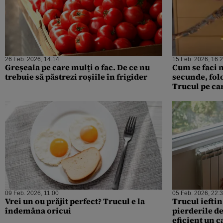
26 Feb. 2026, 14:14
15 Feb. 2026, 16:
Greșeala pe care mulți o fac. De ce nu
Cum se faci n
trebuie să păstrezi roșiile în frigider
secunde, fol
Trucul pe car
09 Feb. 2026, 11:00
05 Feb. 2026, 22:
Vrei un ou prăjit perfect? Trucul e la
Trucul ieftin
îndemâna oricui
pierderile d
eficient un c