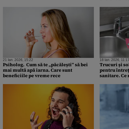
21 Ian. 2026, 15:22
18 Ian. 2026, 11:1
Psiholog. Cum să te „păcălești” să bei
Trucuri și sol
mai multă apă iarna. Care sunt
pentru întreț
beneficiile pe vreme rece
sanitare. Ce