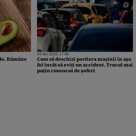
04 Apr. 2026, 17:46
ado. Rămâne
Cum să deschizi portiera mașinii în așa
fel încât să eviți un accident. Trucul mai
puțin cunoscut de șoferi