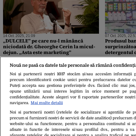
14 Oct. 2025, 21:09
07 Oct. 2025, 22:5
„DULCELE” pe care nu-l mănâncă
Produsul ban
niciodată dr. Gheorghe Cerin la micul-
surprinzătoar
dejun. „Asta este marketing”
detergentul 
Nouă ne pasă ca datele tale personale să rămână confidenți
Noi și partenerii noștri
1017
stocăm și/sau accesăm informații pe
precum identificatorii cookie unici pentru prelucrarea datelor c
Puteți accepta sau gestiona preferințele dvs. făcând clic mai jos,
opune utilizării unui interes legitim în orice moment pe pag
confidențialitate. Aceste alegeri vor fi raportate partenerilor noștr
navigarea.
Mai multe detalii
Noi si partenerii nostri (retelele de socializare si agentiile de p
10 Sept. 2025, 12:59
precum si furnizorii nostri de servicii de date analitice) prelucram 
Cum scapi de stratul de GRĂSIME depus
website-ului sa functioneze, pentru a personaliza continutul si an
pe dulapurile din bucătărie. Trucul
afisate in functie de interesele si/sau profilul dvs., pentru a va 
extrem de simplu care îți protejează
aferente retelelor de socializare si pentru a analiza traficul pe we