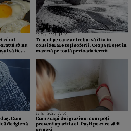
10 Feb. 2026, 15:49
ci când
Trucul pe care ar trebui să îl ia in
paratul să nu
considerare toți șoferii. Ceapă și oțet în
șul să fie
mașină pe toată perioada iernii
irală
27 Ian. 2026, 13:50
e duș. Cum
Cum scapi de igrasie și cum poți
ică de igienă,
preveni apariția ei. Pașii pe care să îi
urmezi