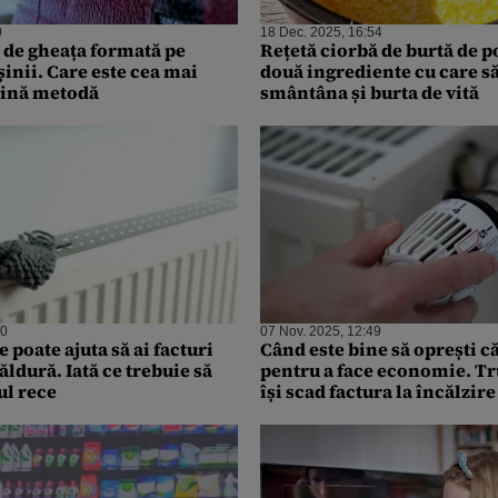
0
18 Dec. 2025, 16:54
 de gheața formată pe
Rețetă ciorbă de burtă de po
inii. Care este cea mai
două ingrediente cu care să
ftină metodă
smântâna și burta de vită
00
07 Nov. 2025, 12:49
e poate ajuta să ai facturi
Când este bine să oprești c
ăldură. Iată ce trebuie să
pentru a face economie. Tr
ul rece
își scad factura la încălzire