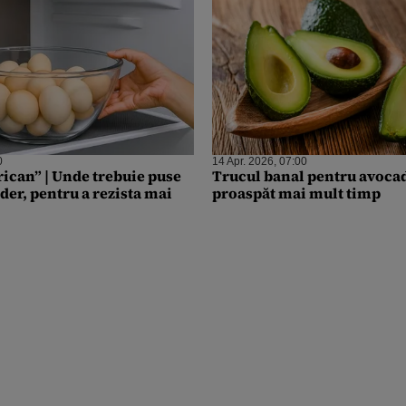
0
14 Apr. 2026, 07:00
ican” | Unde trebuie puse
Trucul banal pentru avoc
ider, pentru a rezista mai
proaspăt mai mult timp