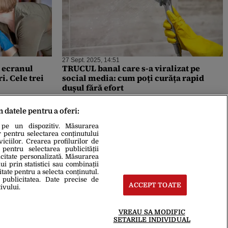
27 Sept. 2025, 14:51
 ecranul
TRUCUL banal care s-a viralizat pe
i. Cele trei
social media: cum poți curăța rapid
dușul fără efort
m datele pentru a oferi:
 pe un dispozitiv. Măsurarea
r pentru selectarea conținutului
iciilor. Crearea profilurilor de
 pentru selectarea publicității
icitate personalizată. Măsurarea
i prin statistici sau combinații
itate pentru a selecta conținutul.
 publicitatea. Date precise de
ACCEPT TOATE
ivului.
VREAU SA MODIFIC
SETARILE INDIVIDUAL