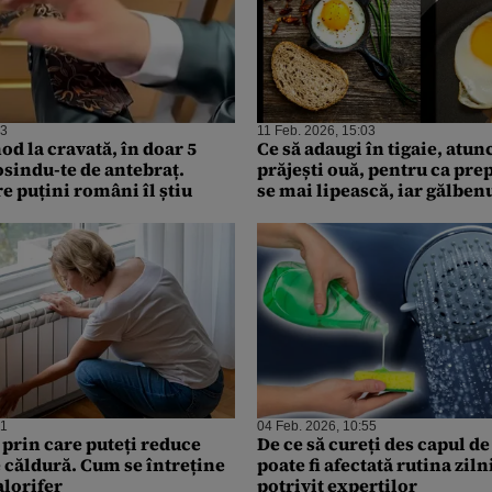
23
11 Feb. 2026, 15:03
od la cravată, în doar 5
Ce să adaugi în tigaie, atun
osindu-te de antebraț.
prăjești ouă, pentru ca pre
e puțini români îl știu
se mai lipească, iar gălbenu
moale. Tehnica a devenit v
31
04 Feb. 2026, 10:55
 prin care puteți reduce
De ce să cureți des capul d
e căldură. Cum se întreține
poate fi afectată rutina ziln
alorifer
potrivit experților