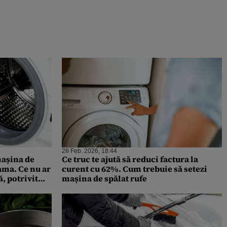
28 Feb. 2026, 18:44
mașina de
Ce truc te ajută să reduci factura la
eama. Ce nu ar
curent cu 62%. Cum trebuie să setezi
ă, potrivit
mașina de spălat rufe