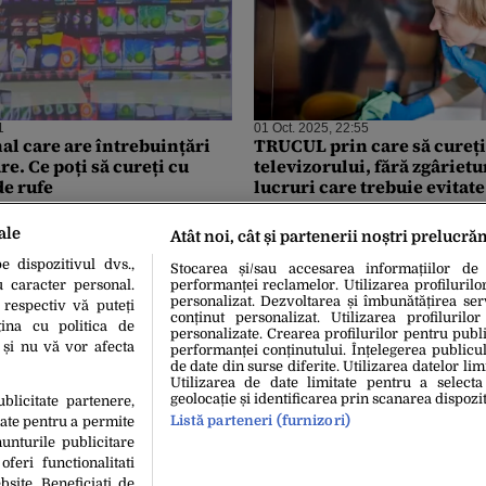
1
01 Oct. 2025, 22:55
al care are întrebuințări
TRUCUL prin care să cureți
e. Ce poți să cureți cu
televizorului, fără zgârietur
de rufe
lucruri care trebuie evitate
ale
Atât noi, cât și partenerii noștri prelucră
 dispozitivul dvs.,
Stocarea și/sau accesarea informațiilor de
u caracter personal.
performanței reclamelor. Utilizarea profilurilo
personalizat. Dezvoltarea și îmbunătățirea serv
 respectiv vă puteți
conținut personalizat. Utilizarea profilurilor
ina cu politica de
personalizate. Crearea profilurilor pentru publ
i și nu vă vor afecta
performanței conținutului. Înțelegerea publiculu
de date din surse diferite. Utilizarea datelor lim
Utilizarea de date limitate pentru a selecta
geolocație și identificarea prin scanarea dispozit
ublicitate partenere,
Listă parteneri (furnizori)
date pentru a permite
unturile publicitare
oferi functionalitati
bsite. Beneficiati de