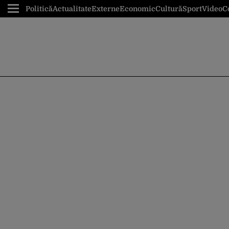
Politică
Actualitate
Externe
Economic
Cultură
Sport
Video
C