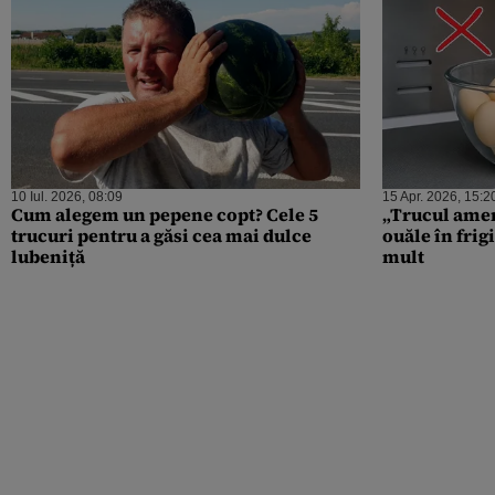
10 Iul. 2026, 08:09
15 Apr. 2026, 15:2
Cum alegem un pepene copt? Cele 5
„Trucul amer
trucuri pentru a găsi cea mai dulce
ouăle în frig
lubeniță
mult