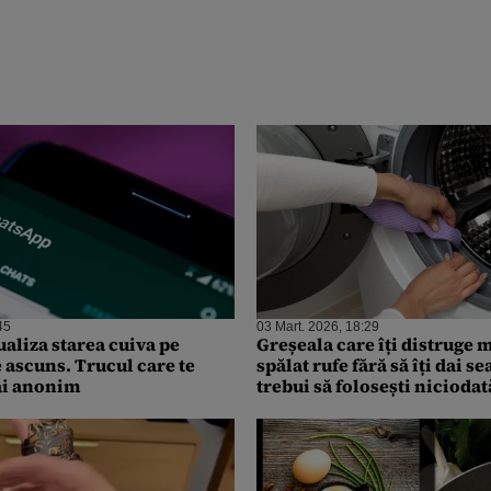
45
03 Mart. 2026, 18:29
aliza starea cuiva pe
Greșeala care îți distruge 
ascuns. Trucul care te
spălat rufe fără să îți dai s
âi anonim
trebui să folosești niciodat
experților