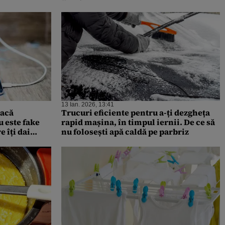
13 Ian. 2026, 13:41
dacă
Trucuri eficiente pentru a-ți dezgheța
u este fake
rapid mașina, în timpul iernii. De ce să
 îți dai
nu folosești apă caldă pe parbriz