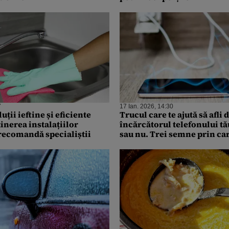
7
17 Ian. 2026, 14:30
uții ieftine și eficiente
Trucul care te ajută să afli 
inerea instalațiilor
încărcătorul telefonului tă
 recomandă specialiștii
sau nu. Trei semne prin care
seama